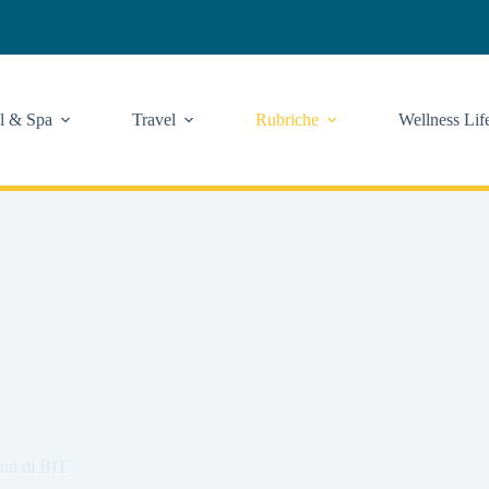
l & Spa
Travel
Rubriche
Wellness Lif
anni di BIT