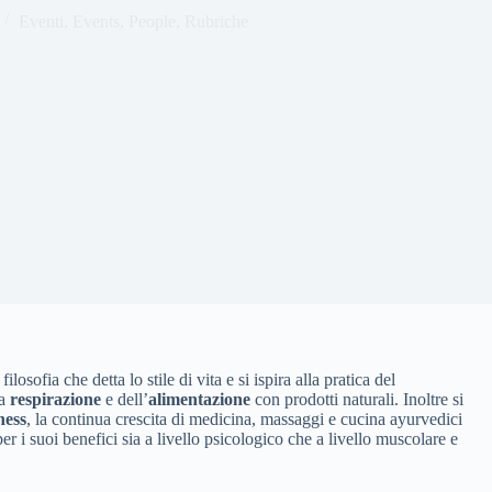
Eventi
,
Events
,
People
,
Rubriche
filosofia che detta lo stile di vita e si ispira alla pratica del
ta
respirazione
e dell’
alimentazione
con prodotti naturali. Inoltre si
ness
, la continua crescita di medicina, massaggi e cucina ayurvedici
er i suoi benefici sia a livello psicologico che a livello muscolare e