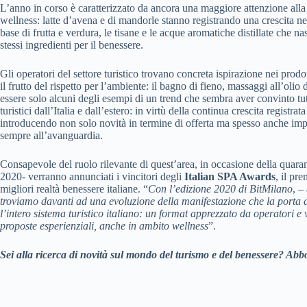
L’anno in corso è caratterizzato da ancora una maggiore attenzione alla
wellness: latte d’avena e di mandorle stanno registrando una crescita nei
base di frutta e verdura, le tisane e le acque aromatiche distillate che nas
stessi ingredienti per il benessere.
Gli operatori del settore turistico trovano concreta ispirazione nei prodo
il frutto del rispetto per l’ambiente: il bagno di fieno, massaggi all’olio 
essere solo alcuni degli esempi di un trend che sembra aver convinto tutt
turistici dall’Italia e dall’estero: in virtù della continua crescita registr
introducendo non solo novità in termine di offerta ma spesso anche impor
sempre all’avanguardia.
Consapevole del ruolo rilevante di quest’area, in occasione della quar
2020- verranno annunciati i vincitori degli
Italian SPA Awards
, il pr
migliori realtà benessere italiane. “
Con l’edizione 2020 di BitMilano
, –
troviamo davanti ad una evoluzione della manifestazione che la porta a
l’intero sistema turistico italiano: un format apprezzato da operatori e 
proposte esperienziali, anche in ambito wellness
”.
Sei alla ricerca di novità sul mondo del turismo e del benessere? Abbo