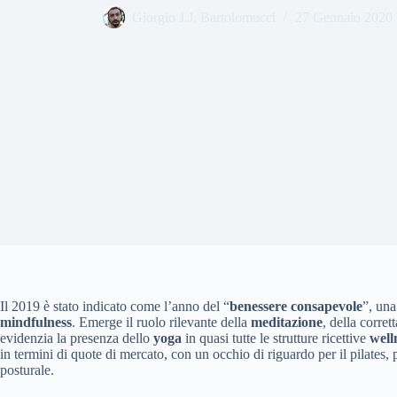
Giorgio J.J. Bartolomucci
27 Gennaio 2020
Il 2019 è stato indicato come l’anno del “
benessere consapevole
”, una 
mindfulness
. Emerge il ruolo rilevante della
meditazione
, della corret
evidenzia la presenza dello
yoga
in quasi tutte le strutture ricettive
well
in termini di quote di mercato, con un occhio di riguardo per il pilates, p
posturale.