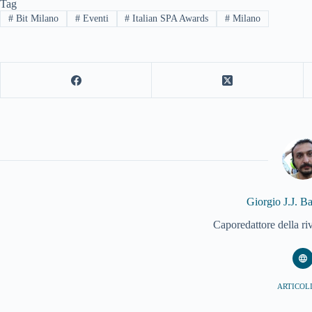
Tag
#
Bit Milano
#
Eventi
#
Italian SPA Awards
#
Milano
Giorgio J.J. B
Caporedattore della ri
ARTICOLI