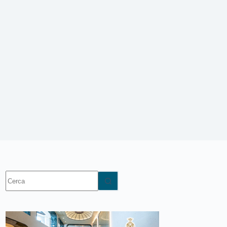
Nessun
risultato