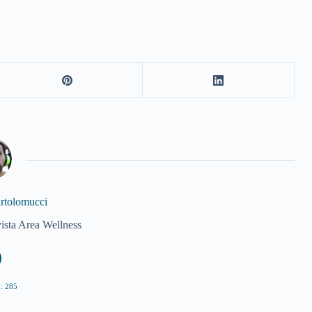
artolomucci
vista Area Wellness
: 285