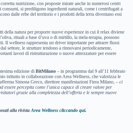
 corretta nutrizione, con proposte mirate anche in numerosi centri
 consumi, si prediligono ingredienti naturali, come i centrifugati a
cono dalle erbe del territorio e i prodotti della terra diventano essi
tti della natura per proporre nuove esperienze in cui il relax diviene
d’oliva, rituali a base d’uva o di mirtillo, la mela-terapia, possono
i. Il wellness rappresenta un driver importante per attrarre flussi
ata dal settore, le strutture tendono a rinnovarsi periodicamente,
tanti lavori di ristrutturazione o nuove attrezzature per essere
antesima edizione di
BitMilano
– in programma dal 9 all’11 febbraio
emio istituito in collaborazione con Area Wellness, che valorizza le
 afferma Simona Greco, direttore manifestazioni Fiera Milano, –
ci
d essere percepita come l’unica capace di creare valore per
visitatori grazie alla completezza dell’offerta e le sempre nuove
nati alla rivista
Area Wellness cliccando qui.