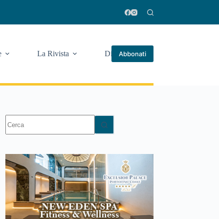
e
La Rivista
Di più
Abbonati
Nessun
risultato