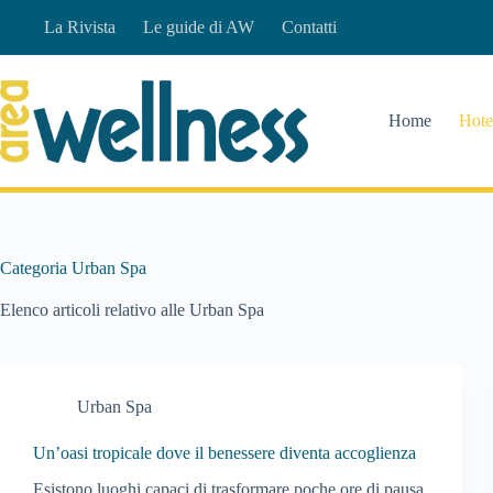
Salta
La Rivista
Le guide di AW
Contatti
al
contenuto
Home
Hote
Categoria
Urban Spa
Elenco articoli relativo alle Urban Spa
Urban Spa
Un’oasi tropicale dove il benessere diventa accoglienza
Esistono luoghi capaci di trasformare poche ore di pausa