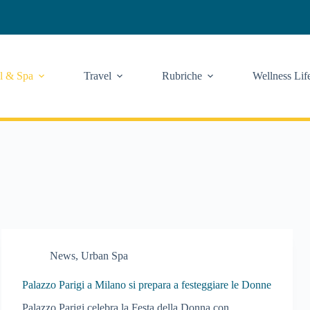
l & Spa
Travel
Rubriche
Wellness Lif
News
,
Urban Spa
Palazzo Parigi a Milano si prepara a festeggiare le Donne
Palazzo Parigi celebra la Festa della Donna con