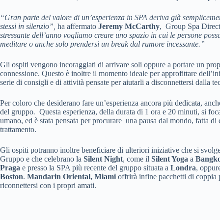
“Gran parte del valore di un’esperienza in SPA deriva già semplicemen
stessi in silenzio”,
ha affermato
Jeremy McCarthy
, Group Spa Direct
stressante dell’anno vogliamo creare uno spazio in cui le persone poss
meditare o anche solo prendersi un break dal rumore incessante.”
Gli ospiti vengono incoraggiati di arrivare soli oppure a portare un pro
connessione. Questo è inoltre il momento ideale per approfittare dell’in
serie di consigli e di attività pensate per aiutarli a disconnettersi dalla t
Per coloro che desiderano fare un’esperienza ancora più dedicata, anch
del gruppo
.
Questa esperienza, della durata di 1 ora e 20 minuti, si foc
umano, ed è stata pensata per procurare una pausa dal mondo, fatta di 
trattamento.
Gli ospiti potranno inoltre beneficiare di ulteriori iniziative che si sv
Gruppo e che celebrano la
Silent Night
, come il
Silent Yoga
a
Bangk
Praga
e presso la SPA più recente del gruppo situata a
Londra
, oppur
Boston
.
Mandarin Oriental, Miami
offrirà infine pacchetti di coppia 
riconnettersi con i propri amati.