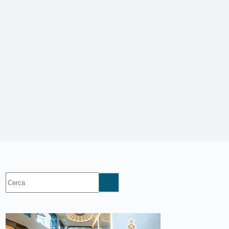
Nessun
risultato