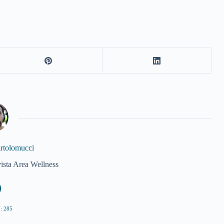
artolomucci
vista Area Wellness
: 285