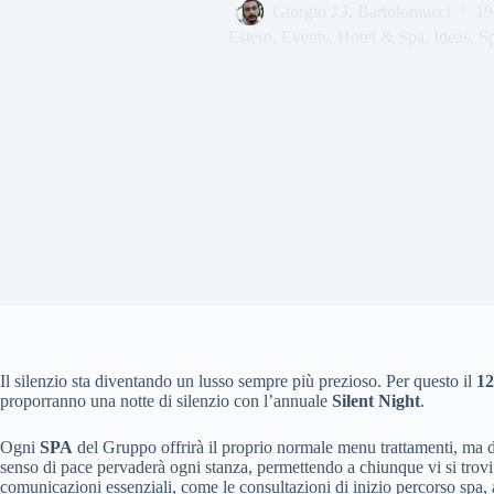
Giorgio J.J. Bartolomucci
19
Estero
,
Events
,
Hotel & Spa
,
Ideas
,
S
Il silenzio sta diventando un lusso sempre più prezioso. Per questo
il
12
proporranno una notte di silenzio con l’annuale
Silent Night
.
Ogni
SPA
del Gruppo offrirà il proprio normale menu trattamenti, ma d
senso di pace pervaderà ogni stanza, permettendo a chiunque vi si trovi
comunicazioni essenziali, come le consultazioni di inizio percorso spa, 