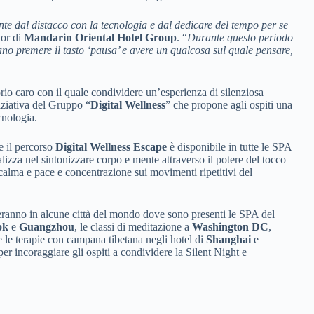
te dal distacco con la tecnologia e dal dedicare del tempo per se
or di
Mandarin Oriental Hotel Group
. “
Durante questo periodo
ano premere il tasto ‘pausa’ e avere un qualcosa sul quale pensare,
prio caro con il quale condividere un’esperienza di silenziosa
iziativa del Gruppo “
Digital Wellness
” che propone agli ospiti una
ecnologia.
e il percorso
Digital Wellness Escape
è disponibile in tutte le SPA
alizza
nel sintonizzare corpo e mente attraverso il potere del tocco
calma e pace e concentrazione sui movimenti ripetitivi del
olgeranno in alcune città del mondo dove sono presenti le SPA del
ok
e
Guangzhou
, le classi di meditazione a
Washington DC
,
e le terapie con campana tibetana negli hotel di
Shanghai
e
per incoraggiare gli ospiti a condividere la Silent Night e