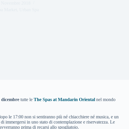
 Novembre 2018
pa Market
,
Urban Spa
 dicembre
tutte le
The Spas at Mandarin Oriental
nel mondo
opo le 17:00 non si sentiranno più né chiacchiere né musica, e un
 di immergersi in uno stato di contemplazione e riservatezza. Le
avverranno prima di recarsi allo spogliatoio.