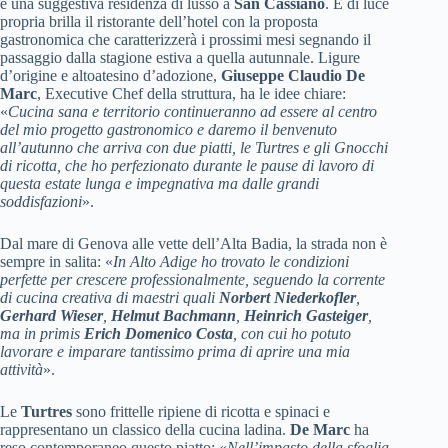
è una suggestiva residenza di lusso a
San Cassiano
. E di luce
propria brilla il ristorante dell’hotel con la proposta
gastronomica che caratterizzerà i prossimi mesi segnando il
passaggio dalla stagione estiva a quella autunnale. Ligure
d’origine e altoatesino d’adozione,
Giuseppe Claudio De
Marc
, Executive Chef della struttura, ha le idee chiare:
«
Cucina sana e territorio continueranno ad essere al centro
del mio progetto gastronomico e daremo il benvenuto
all’autunno che arriva con due piatti, le Turtres e gli Gnocchi
di ricotta, che ho perfezionato durante le pause di lavoro di
questa estate lunga e impegnativa ma dalle grandi
soddisfazioni
».
Dal mare di Genova alle vette dell’Alta Badia, la strada non è
sempre in salita: «
In Alto Adige ho trovato le condizioni
perfette per crescere professionalmente, seguendo la corrente
di cucina creativa di maestri quali
Norbert Niederkofler
,
Gerhard Wieser
,
Helmut Bachmann
,
Heinrich Gasteiger
,
ma in primis
Erich Domenico Costa
, con cui ho potuto
lavorare e imparare tantissimo prima di aprire una mia
attività
».
Le
Turtres
sono frittelle ripiene di ricotta e spinaci e
rappresentano un classico della cucina ladina.
De Marc
ha
reso contemporaneo questo piatto: «
Nell’impasto della sfoglia