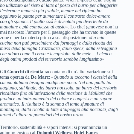
ho utilizzato del siero di latte al posto del burro per alleggerire
l’esterno e renderlo più friabile, mentre nel ripieno ho
aggiunto le patate per aumentare il contrasto dolce-amaro
con gli spinaci. Il piatto così è diventato più divertente da
mangiare e più complesso al gusto
». Lo chef genovese non ha
mai nascosto l’amore per il paesaggio che ha trovato in queste
zone e per la materia prima a sua disposizione: «
La mia
cucina non può prescindere dai formaggi e dalla ricotta del
maso della famiglia Crazzolara, dallo speck, dalla selvaggina
che adoro come il cervo e il capriolo, dalle mele… l’elenco
degli ottimi prodotti del territorio sarebbe lunghissimo
».
Gli
Gnocchi di ricotta
raccontano di un’altra variazione sul
tema operata da
De Marc
: «
Quando si toccano i classici della
cucina italiana bisogna modificare poco. Nel mio piatto ho
aggiunto, sul finale, del burro nocciola, un burro del territorio
riscaldato fino all’attivazione della reazione di Maillard che
produce un imbrunimento del colore e conferisce un sapore
aromatico. Il risultato è la somma di tante sfumature di
montagna, dalla ricotta di latte d’alpeggio alla nocciola, dagli
aromi d’altura ai pomodori del nostro orto
».
Territorio, sostenibilità e sapori intensi: si preannuncia un
autunno gustoso al
Dolomiti Wellness Hotel Fanes
.