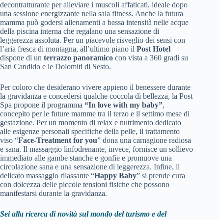
decontratturante per alleviare i muscoli affaticati, ideale dopo
una sessione energizzante nella sala fitness. Anche la futura
mamma può godersi allenamenti a bassa intensità nelle acque
della piscina interna che regalano una sensazione di
leggerezza assoluta. Per un piacevole risveglio dei sensi con
l’aria fresca di montagna, all’ultimo piano il
Post Hotel
dispone di un
terrazzo panoramico
con vista a 360 gradi su
San Candido e le Dolomiti di Sesto.
Per coloro che desiderano vivere appieno il benessere durante
la gravidanza e concedersi qualche coccola di bellezza, la Post
Spa propone il programma
“In love with my baby”
,
concepito per le future mamme tra il terzo e il settimo mese di
gestazione. Per un momento di relax e nutrimento dedicato
alle esigenze personali specifiche della pelle, il trattamento
viso “
Face-Treatment for you
” dona una carnagione radiosa
e sana. Il massaggio linfodrenante, invece, fornisce un sollievo
immediato alle gambe stanche e gonfie e promuove una
circolazione sana e una sensazione di leggerezza. Infine, il
delicato massaggio rilassante “
Happy Baby
” si prende cura
con dolcezza delle piccole tensioni fisiche che possono
manifestarsi durante la gravidanza.
Sei alla ricerca di novità sul mondo del turismo e del