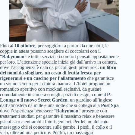
Fino al
10 ottobre
, per soggiorni a partire da due notti, le
coppie in attesa possono scegliere di coccolarsi con il
“
Babymoon
” e tutti i servizi e i comfort pensati appositamente
per loro. L’attenzione speciale inizia già dall’arrivo in camera,
dove l’accoglienza è data da piccoli gesti premurosi:
un libro
dei nomi da sfogliare, un cesto di frutta fresca per
rigenerarsi
e un cuscino per l’allattamento
che garantisce
un sonno sereno per la futura mamma. L’hotel propone un
romantico aperitivo con mocktail esclusivi, da gustare
comodamente in camera o negli spazi di design, come
il P-
Lounge o il nuovo Secret Garden
, un giardino all’inglese
dall’atmosfera da mille e una notte che si collega alla
Post Spa
dove l’esperienza benessere “
Babymoon
” prosegue con
trattamenti studiati per garantire il massimo relax e benessere
psicofisico a entrambi i futuri genitori. Per lei, un delicato
massaggio che si concentra sulle gambe, i piedi, il collo e il
viso, oltre ad una pedicure. Per lui, un massaggio