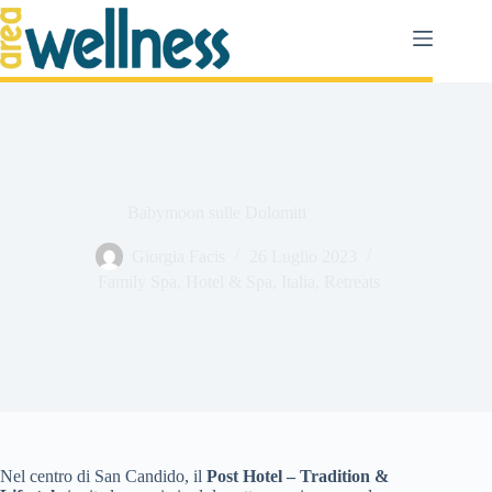
Salta
al
contenuto
Babymoon sulle Dolomiti
Giorgia Facis
26 Luglio 2023
Family Spa
,
Hotel & Spa
,
Italia
,
Retreats
Nel centro di San Candido, il
Post Hotel – Tradition &