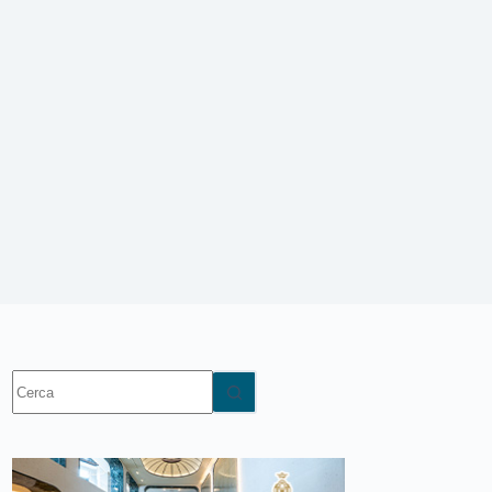
Nessun
risultato