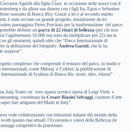
Giovanni Agnelli alla figlia Clara in occasione delle nozze con il
rstenberg e da allora sua dimora con i figli Ira, Egon e Sebastien
dente onorario di Banca Ifis). Grazie a lei e al secondo marito
i, è stato avviato un grande progetto, inizialmente da lei
ssimo paesaggista Pietro Porcinai, per la trasformazione del parco
i potrebbe definire un
parco di 22 ettari di bellezza
(per chi non
on l’agrimensura 10.000 mq sono da moltiplicare per 22) ma la
con gli strumenti, quindi oltre che “Parco Internazionale di
rire la definizione del fotografo
Andrea Garuti
, che lo ha
e sorprese”.
rogetto complesso che comprende il restauro del parco, lo studio e
sti internazionali, come Mitoraj e Colbert, la pubblicazione di
nternazionale di Scultura di Banca Ifis: storie, idee, visioni”
sima Sala Teatro un vero spazio scenico opera di Luigi Vietti e
 streaming, coordinata da
Cesare Biasini Selvaggi
, curatore d’arte
 saper fare artigiano del Made in Italy”.
ioni vede collaborazioni con istituzioni italiane del mondo della
svolti quanto mai attuali: l’Economia e valori della Bellezza (le
e vantaggi competitivi da potenziare.