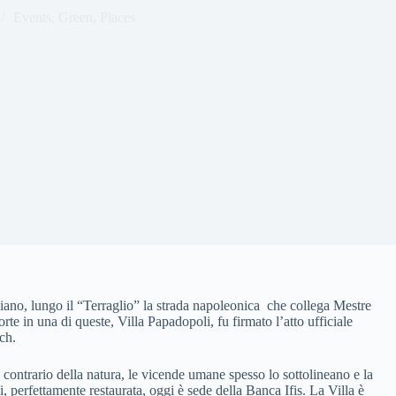
Events
,
Green
,
Places
iano, lungo il “Terraglio” la strada napoleonica che collega Mestre
sorte in una di queste, Villa Papadopoli, fu firmato l’atto ufficiale
ch.
l contrario della natura, le vicende umane spesso lo sottolineano e la
i, perfettamente restaurata, oggi è sede della Banca Ifis. La Villa è