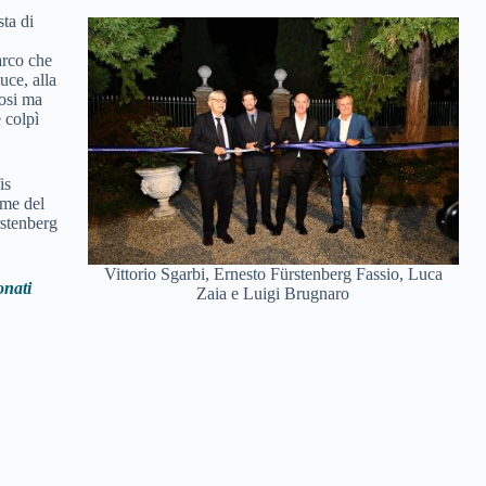
sta di
arco che
luce, alla
iosi ma
e colpì
is
ome del
rstenberg
Vittorio Sgarbi, Ernesto Fürstenberg Fassio, Luca
onati
Zaia e Luigi Brugnaro