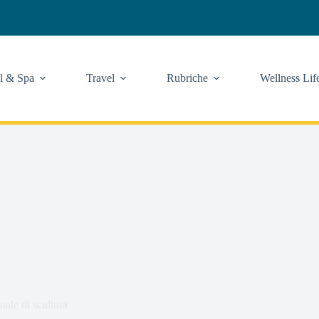
l & Spa
Travel
Rubriche
Wellness Lif
nale di scultura