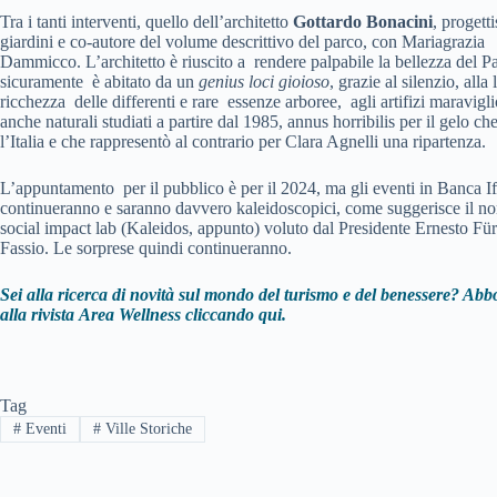
Tra i tanti interventi, quello dell’architetto
Gottardo Bonacini
, progetti
giardini e co-autore del volume descrittivo del parco, con Mariagrazia
Dammicco. L’architetto è riuscito a rendere palpabile la bellezza del P
sicuramente è abitato da un
genius loci gioioso
, grazie al silenzio, alla 
ricchezza delle differenti e rare essenze arboree, agli artifizi maravigl
anche naturali studiati a partire dal 1985, annus horribilis per il gelo ch
l’Italia e che rappresentò al contrario per Clara Agnelli una ripartenza.
L’appuntamento per il pubblico è per il 2024, ma gli eventi in Banca If
continueranno e saranno davvero kaleidoscopici, come suggerisce il n
social impact lab (Kaleidos, appunto) voluto dal Presidente Ernesto Fü
Fassio. Le sorprese quindi continueranno.
Sei alla ricerca di novità sul mondo del turismo e del benessere? Abb
alla rivista
Area Wellness cliccando qui.
Tag
#
Eventi
#
Ville Storiche