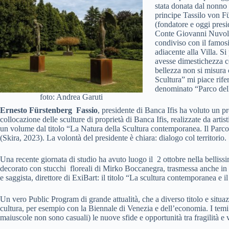
stata donata dal nonno 
principe Tassilo von Fü
(fondatore e oggi presi
Conte Giovanni Nuvolett
condiviso con il famosi
adiacente alla Villa. S
avesse dimestichezza c
bellezza non si misura 
Scultura” mi piace rife
denominato “Parco dell
foto: Andrea Garuti
Ernesto Fürstenberg Fassio
, presidente di Banca Ifis ha voluto un p
collocazione delle sculture di proprietà di Banca Ifis, realizzate da arti
un volume dal titolo “La Natura della Scultura contemporanea. Il Parco I
(Skira, 2023). La volontà del presidente è chiara: dialogo col territorio.
Una recente giornata di studio ha avuto luogo il 2 ottobre nella bellis
decorato con stucchi floreali di Mirko Boccanegra, trasmessa anche in
e saggista, direttore di ExiBart: il titolo “La scultura contemporanea e il
Un vero Public Program di grande attualità, che a diverso titolo e situaz
cultura, per esempio con la Biennale di Venezia e dell’economia. I temi 
maiuscole non sono casuali) le nuove sfide e opportunità tra fragilità 