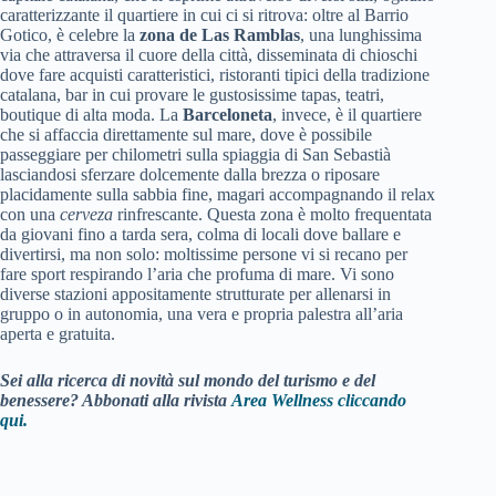
caratterizzante il quartiere in cui ci si ritrova: oltre al Barrio
Gotico, è celebre la
zona de Las Ramblas
, una lunghissima
via che attraversa il cuore della città, disseminata di chioschi
dove fare acquisti caratteristici, ristoranti tipici della tradizione
catalana, bar in cui provare le gustosissime tapas, teatri,
boutique di alta moda. La
Barceloneta
, invece, è il quartiere
che si affaccia direttamente sul mare, dove è possibile
passeggiare per chilometri sulla spiaggia di San Sebastià
lasciandosi sferzare dolcemente dalla brezza o riposare
placidamente sulla sabbia fine, magari accompagnando il relax
con una
cerveza
rinfrescante. Questa zona è molto frequentata
da giovani fino a tarda sera, colma di locali dove ballare e
divertirsi, ma non solo: moltissime persone vi si recano per
fare sport respirando l’aria che profuma di mare. Vi sono
diverse stazioni appositamente strutturate per allenarsi in
gruppo o in autonomia, una vera e propria palestra all’aria
aperta e gratuita.
Sei alla ricerca di novità sul mondo del turismo e del
benessere? Abbonati alla rivista
Area Wellness cliccando
qui.