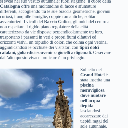
si svela nel suo vestito autunnale: fuori stagione, il cuore della
Catalogna
offre una moltitudine di facce e sfumature
differenti, accogliendo tra le sue braccia geometriche, giovani
curiosi, tranquille famiglie, coppie romantiche, solitari
avventurieri. I vicoli del
Barrio Gotico
, gli unici del centro a
non rispettare il rigido piano regolatore della città
caratterizzato da vie disposte perpendicolarmente tra loro,
trasportano i passanti in veri e propri fiumi olfattivi ed
orizzonti visivi, un tripudio di colori che colma ogni vetrina,
aggiudicandosi le occhiate dei visitatori con
tipici dolci
catalani, goliardici souvenir o gioielli artigianali
. Osservare
dall’alto questo vivace brulicare è un privilegio.
Sul tetto del
Grand Hotel
è
stata inserita una
piscina
meravigliosa
dove nuotare
nell’acqua
tiepida
lasciandosi
accarezzare dai
tiepidi raggi del
sole autunnale.