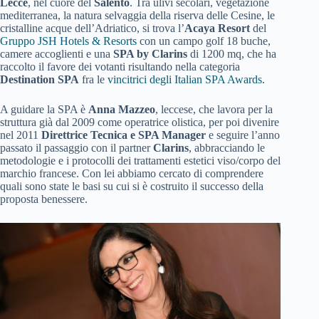
Lecce
, nel cuore del
Salento
. Tra ulivi secolari, vegetazione
mediterranea, la natura selvaggia della riserva delle Cesine, le
cristalline acque dell’Adriatico, si trova l’
Acaya Resort
del
Gruppo JSH Hotels & Resorts
con un campo golf 18 buche,
camere accoglienti e una
SPA by Clarins
di 1200 mq, che ha
raccolto il favore dei votanti risultando nella categoria
Destination SPA
fra le
vincitrici degli Italian SPA Awards.
A guidare la SPA è
Anna Mazzeo
, leccese, che lavora per la
struttura già dal 2009 come operatrice olistica, per poi divenire
nel 2011
Direttrice Tecnica e SPA Manager
e seguire l’anno
passato il passaggio con il partner
Clarins
, abbracciando le
metodologie e i protocolli dei trattamenti estetici viso/corpo del
marchio francese. Con lei abbiamo cercato di comprendere
quali sono state le basi su cui si è costruito il successo della
proposta benessere.