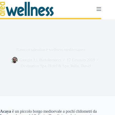
Salta
al
contenuto
Barocco salentino e wellness mediterraneo
Giorgio J.J. Bartolomucci
17 Gennaio 2019
Destination Spa
,
Hotel & Spa
,
Italia
,
Travel
Acaya
è un piccolo borgo medioevale a pochi chilometri da