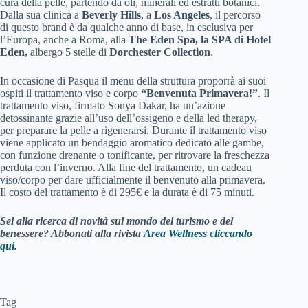
cura della pelle, partendo da oli, minerali ed estratti botanici.
Dalla sua clinica a
Beverly Hills
, a
Los Angeles
, il percorso
di questo brand è da qualche anno di base, in esclusiva per
l’Europa, anche a Roma, alla
The Eden Spa, la SPA di Hotel
Eden,
albergo 5 stelle di
Dorchester Collection
.
In occasione di Pasqua il menu della struttura proporrà ai suoi
ospiti il trattamento viso e corpo
“Benvenuta Primavera!”
. Il
trattamento viso, firmato Sonya Dakar, ha un’azione
detossinante grazie all’uso dell’ossigeno e della led therapy,
per preparare la pelle a rigenerarsi. Durante il trattamento viso
viene applicato un bendaggio aromatico dedicato alle gambe,
con funzione drenante o tonificante, per ritrovare la freschezza
perduta con l’inverno. Alla fine del trattamento, un cadeau
viso/corpo per dare ufficialmente il benvenuto alla primavera.
Il costo del trattamento è di 295€ e la durata è di 75 minuti.
Sei alla ricerca di novità sul mondo del turismo e del
benessere? Abbonati alla rivista
Area Wellness cliccando
qui.
Tag