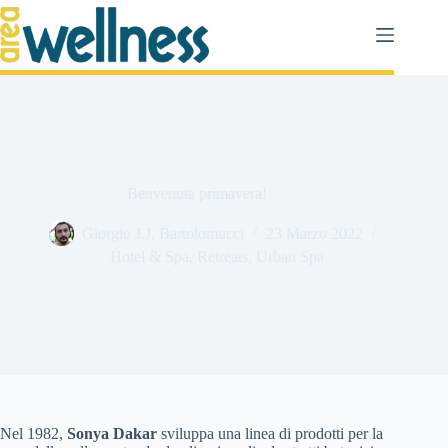
Salta
al
contenuto
Benvenuta primavera!
Giorgio J.J. Bartolomucci
23 Marzo 2022
Hotel & Spa
,
Retreats
,
Urban Spa
Nel 1982,
Sonya Dakar
sviluppa una linea di prodotti per la