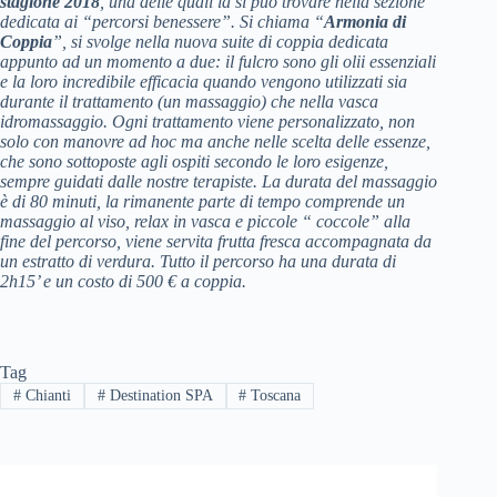
stagione 2018
, una delle quali la si può trovare nella sezione
dedicata ai “percorsi benessere”. Si chiama “
Armonia di
Coppia
”, si svolge nella nuova suite di coppia dedicata
appunto ad un momento a due: il fulcro sono gli olii essenziali
e la loro incredibile efficacia quando vengono utilizzati sia
durante il trattamento (un massaggio) che nella vasca
idromassaggio. Ogni trattamento viene personalizzato, non
solo con manovre ad hoc ma anche nelle scelta delle essenze,
che sono sottoposte agli ospiti secondo le loro esigenze,
sempre guidati dalle nostre terapiste. La durata del massaggio
è di 80 minuti, la rimanente parte di tempo comprende un
massaggio al viso, relax in vasca e piccole “ coccole” alla
fine del percorso, viene servita frutta fresca accompagnata da
un estratto di verdura. Tutto il percorso ha una durata di
2h15’ e un costo di 500 € a coppia.
Tag
#
Chianti
#
Destination SPA
#
Toscana