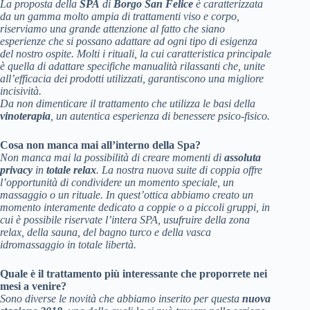
La proposta della
SPA
di
Borgo San Felice
è caratterizzata
da un gamma molto ampia di trattamenti viso e corpo,
riserviamo una grande attenzione al fatto che siano
esperienze che si possano adattare ad ogni tipo di esigenza
del nostro ospite. Molti i rituali, la cui caratteristica principale
è quella di adattare specifiche manualità rilassanti che, unite
all’efficacia dei prodotti utilizzati, garantiscono una migliore
incisività.
Da non dimenticare il trattamento che utilizza le basi della
vinoterapia
, un autentica esperienza di benessere psico-fisico.
Cosa non manca mai all’interno della Spa?
Non manca mai la possibilità di creare momenti di
assoluta
privacy
in
totale relax
. La nostra nuova suite di coppia offre
l’opportunità di condividere un momento speciale, un
massaggio o un rituale. In quest’ottica abbiamo creato un
momento interamente dedicato a coppie o a piccoli gruppi, in
cui è possibile riservate l’intera SPA, usufruire della zona
relax, della sauna, del bagno turco e della vasca
idromassaggio in totale libertà.
Quale è il trattamento più interessante che proporrete nei
mesi a venire?
Sono diverse le novità che abbiamo inserito per questa
nuova