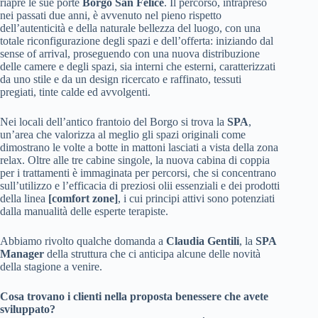
riapre le sue porte
Borgo San Felice
. Il percorso, intrapreso
nei passati due anni, è avvenuto nel pieno rispetto
dell’autenticità e della naturale bellezza del luogo, con una
totale riconfigurazione degli spazi e dell’offerta: iniziando dal
sense of arrival, proseguendo con una nuova distribuzione
delle camere e degli spazi, sia interni che esterni, caratterizzati
da uno stile e da un design ricercato e raffinato, tessuti
pregiati, tinte calde ed avvolgenti.
Nei locali dell’antico frantoio del Borgo si trova la
SPA
,
un’area che valorizza al meglio gli spazi originali come
dimostrano le volte a botte in mattoni lasciati a vista della zona
relax. Oltre alle tre cabine singole, la nuova cabina di coppia
per i trattamenti è immaginata per percorsi, che si concentrano
sull’utilizzo e l’efficacia di preziosi olii essenziali e dei prodotti
della linea
[comfort zone]
, i cui principi attivi sono potenziati
dalla manualità delle esperte terapiste.
Abbiamo rivolto qualche domanda a
Claudia Gentili
, la
SPA
Manager
della struttura che ci anticipa alcune delle novità
della stagione a venire.
Cosa trovano i clienti nella proposta benessere che avete
sviluppato?