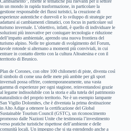
Cambiamento”, riflette le tematiche più rilevanti per il settore
in un mondo in rapida trasformazione, in particolare la
gestione responsabile dei flussi turistici, la creazione di
esperienze autentiche e durevoli e lo sviluppo di strategie per
adattarsi ai cambiamenti climatici, con focus in particolare sul
turismo invernale. L’obiettivo, infatti, è quello di individuare le
soluzioni più innovative per coniugare tecnologia e riduzione
dell’impatto ambientale, aprendo una nuova frontiera del
turismo alpino. Nelle tre giornate di svolgimento del Forum,
tavole rotonde si alternano a momenti più conviviali, in cui
entrare in contatto diretto con la cultura Altoatesina e con il
territorio di Brunico.
Plan de Corones, con oltre 100 chilometri di piste, diventa così
il simbolo di come una delle mete più ambite per gli sport
invernali possa offrire, contemporaneamente, una vasta
gamma di esperienze per ogni stagione, reinventandosi grazie
al legame indissolubile con la storia e alla tutela del patrimonio
naturalistico del proprio territorio. Ne è un esempio lampante
San Vigilio Dolomites, che è diventata la prima destinazione
in Alto Adige a ottenere la certificazione del Global
Sustainable Tourism Council (GSTC), un riconoscimento
promosso dalle Nazioni Unite che testimonia l’investimento
verso pratiche turistiche rispettose dell’ambiente e delle
comunità locali. Un impegno che si sta estendendo anche a