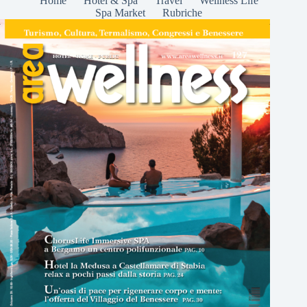
Home
Hotel & Spa
Travel
Wellness Life
Spa Market
Rubriche