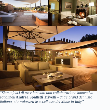
“
Siamo felici di aver lanciato una collaborazione innovativa
–
sottolinea
Andrea Spalletti Trivelli
–
di tre brand del lusso
italiano, che valorizza le eccellenze del Made in Italy”