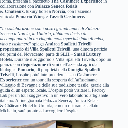
Roma, presenta il pacchetto
The Cashmere Experience
in
collaborazione con
Palazzo Seneca
Relais
& Châteaux
, luxury hotel a
Norcia
, con l’azienda
vinicola
Pomario Wine,
e
Tasselli Cashmere.
“
In collaborazione con i nostri grandi amici di Palazzo
Seneca a Norcia, in Umbria, abbiamo deciso di
accompagnarti in un viaggio molto speciale fatto di relax,
vino e cashmere
” spiega
Andrea Spalletti Trivelli,
proprietario di Villa Spalletti Trivelli,
una dimora patrizia
dei primi del Novecento, parte di
SLH – Small Luxury
Hotels.
Durante il soggiorno a Villa Spalletti Trivelli, dopo un
pranzo con
degustazione di vini
dell’azienda agricola
biologica
Pomario
, di proprietà della
famiglia Spalletti
Trivelli
, l’ospite potrà intraprendere la sua
Cashmere
Experience
con un tour alla scoperta dell’affascinante
villaggio di Bevagna e della sua tradizione tessile, grazie alla
guida di un esperto locale. L’ospite potrà visitare il Factory
Lab per un tour suggestivo in un vero laboratorio artigianale
italiano. A fine giornata Palazzo Seneca, l’unico Relais
& Châteaux Hotel in Umbria, con un ristorante stellato
Michelin, sarà pronto ad accogliere l’ospite.