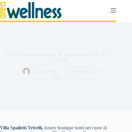
Salta
al
contenuto
The Cashmere Experience: un pacchetto unisce Roma e
l’Umbria
Giorgia Facis
19 Dicembre 2022
Eventi
,
Events
Villa Spalletti Trivelli,
luxury boutique hotel nel cuore di