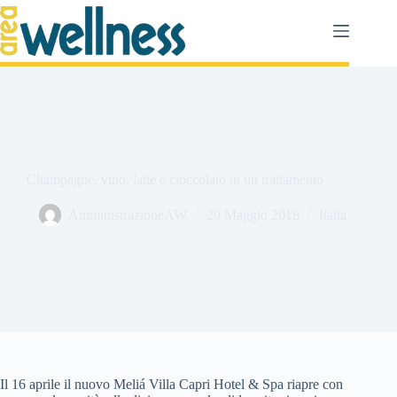
Salta
al
contenuto
Champagne, vino, latte e cioccolato in un trattamento
AmministrazioneAW
20 Maggio 2018
Italia
Il 16 aprile il nuovo Meliá Villa Capri Hotel & Spa riapre con