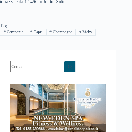
terrazza e da 1.149€ in Junior Suite.
Tag
#
Campania
#
Capri
#
Champagne
#
Vichy
Nessun
risultato