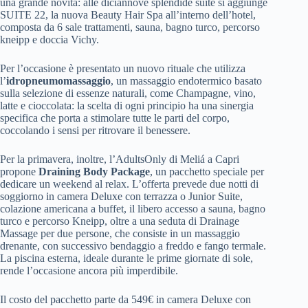
una grande novità: alle diciannove splendide suite si aggiunge
SUITE 22, la nuova Beauty Hair Spa all’interno dell’hotel,
composta da 6 sale trattamenti, sauna, bagno turco, percorso
kneipp e doccia Vichy.
Per l’occasione è presentato un nuovo rituale che utilizza
l’
idropneumomassaggio
, un massaggio endotermico basato
sulla selezione di essenze naturali, come Champagne, vino,
latte e cioccolata: la scelta di ogni principio ha una sinergia
specifica che porta a stimolare tutte le parti del corpo,
coccolando i sensi per ritrovare il benessere.
Per la primavera, inoltre, l’AdultsOnly di Meliá a Capri
propone
Draining Body Package
, un pacchetto speciale per
dedicare un weekend al relax. L’offerta prevede due notti di
soggiorno in camera Deluxe con terrazza o Junior Suite,
colazione americana a buffet, il libero accesso a sauna, bagno
turco e percorso Kneipp, oltre a una seduta di Drainage
Massage per due persone, che consiste in un massaggio
drenante, con successivo bendaggio a freddo e fango termale.
La piscina esterna, ideale durante le prime giornate di sole,
rende l’occasione ancora più imperdibile.
Il costo del pacchetto parte da 549€ in camera Deluxe con