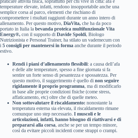
praticare attività fisica, soprattutto per chi vive in città: afa e
temperature elevate, infatti, rendono insopportabile anche una
semplice corsa al parco, elementi che rischiano di
compromettere i risultati raggiunti durante un anno intero di
allenamento. Per questo motivo,
DiaVita,
che ha da poco
portato in Italia la
bevanda proteica multifunzionale
Vita
Energy®,
con il supporto di
Davide Spoldi
, Biologo
Nutrizionista e Personal Trainer, ha stilato un vademecum con
i
5 consigli
per mantenersi in forma
anche durante il periodo
estivo.
Rendi i piani d’allenamento flessibili
: a causa dell’afa
e delle alte temperature, spesso a fine giornata si fa
sentire un forte senso di pesantezza e spossatezza. Per
questo motivo, il suggerimento è quello di
non seguire
rigidamente il proprio programma
, ma di modificarlo
in base alle proprie condizioni fisiche (come stress,
affaticamento, etc) oltre che di quelle meteo.
Non sottovalutare il riscaldamento:
nonostante la
temperatura esterna sia elevata, il riscaldamento rimane
comunque uno step necessario.
I muscoli e le
articolazioni, infatti, hanno bisogno di riattivarsi e di
prepararsi alla corsa
, anche se per un tempo minore,
così da evitare piccoli incidenti come strappi o crampi.