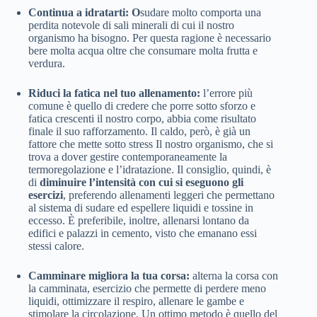
Continua a idratarti: O
sudare molto comporta una
perdita notevole di sali minerali di cui il nostro
organismo ha bisogno. Per questa ragione è necessario
bere molta acqua oltre che consumare molta frutta e
verdura.
Riduci la fatica nel tuo allenamento:
l’errore più
comune è quello di credere che porre sotto sforzo e
fatica crescenti il nostro corpo, abbia come risultato
finale il suo rafforzamento. Il caldo, però, è già un
fattore che mette sotto stress Il nostro organismo, che si
trova a dover gestire contemporaneamente la
termoregolazione e l’idratazione. Il consiglio, quindi, è
di
diminuire l’intensità con cui si eseguono gli
esercizi
, preferendo allenamenti leggeri che permettano
al sistema di sudare ed espellere liquidi e tossine in
eccesso. È preferibile, inoltre, allenarsi lontano da
edifici e palazzi in cemento, visto che emanano essi
stessi calore.
Camminare migliora la tua corsa:
alterna la corsa con
la camminata, esercizio che permette di perdere meno
liquidi, ottimizzare il respiro, allenare le gambe e
stimolare la circolazione. Un ottimo metodo è quello del