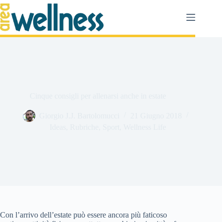
Salta
al
contenuto
Cinque consigli per allenarsi anche in estate
Giorgio J.J. Bartolomucci
21 Giugno 2018
Ideas
,
Rubriche
,
Sport
,
Wellness Life
Con l’arrivo dell’estate può essere ancora più faticoso