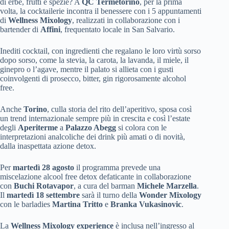
di erbe, frutti e spezie? A
QC Termetorino
, per la prima
volta, la cocktailerie incontra il benessere con i 5 appuntamenti
di
Wellness Mixology
, realizzati in collaborazione con i
bartender di
Affini
, frequentato locale in San Salvario.
Inediti cocktail, con ingredienti che regalano le loro virtù sorso
dopo sorso, come la stevia, la carota, la lavanda, il miele, il
ginepro o l’agave, mentre il palato si allieta con i gusti
coinvolgenti di prosecco, bitter, gin rigorosamente alcohol
free.
Anche
Torino
, culla storia del rito dell’aperitivo, sposa così
un trend internazionale sempre più in crescita e così l’estate
degli
Aperiterme
a
Palazzo Abegg
si colora con le
interpretazioni analcoliche dei drink più amati o di novità,
dalla inaspettata azione detox.
Per
martedì 28 agosto
il programma prevede una
miscelazione alcool free detox defaticante in collaborazione
con
Buchi Rotavapor
, a cura del barman
Michele Marzella
.
Il
martedì 18 settembre
sarà il turno della
Wonder Mixology
con le barladies
Martina Tritto
e
Branka Vukasinovic
.
La
Wellness Mixology experience
è inclusa nell’ingresso al