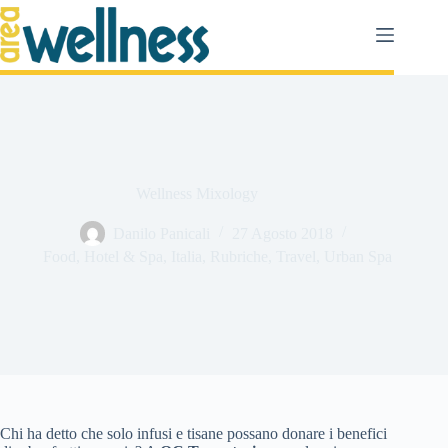
Salta
al
contenuto
Wellness Mixology
Danilo Panicali
27 Agosto 2018
Food
,
Hotel & Spa
,
Italia
,
Rubriche
,
Travel
,
Urban Spa
Chi ha detto che solo infusi e tisane possano donare i benefici