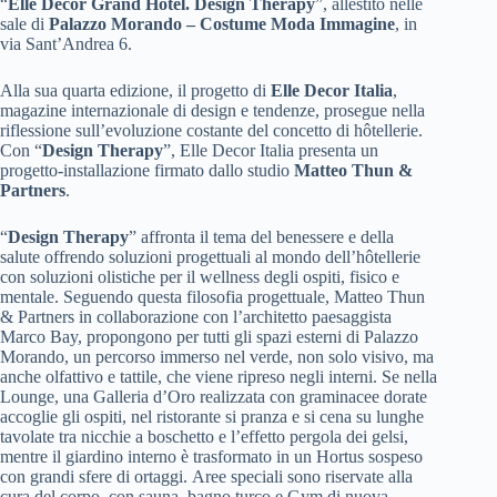
“
Elle Decor Grand Hotel. Design Therapy
”, allestito nelle
sale di
Palazzo Morando – Costume Moda Immagine
, in
via Sant’Andrea 6.
Alla sua quarta edizione, il progetto di
Elle Decor Italia
,
magazine internazionale di design e tendenze, prosegue nella
riflessione sull’evoluzione costante del concetto di hôtellerie.
Con “
Design Therapy
”, Elle Decor Italia presenta un
progetto-installazione firmato dallo studio
Matteo Thun &
Partners
.
“
Design Therapy
” affronta il tema del benessere e della
salute offrendo soluzioni progettuali al mondo dell’hôtellerie
con soluzioni olistiche per il wellness degli ospiti, fisico e
mentale. Seguendo questa filosofia progettuale, Matteo Thun
& Partners in collaborazione con l’architetto paesaggista
Marco Bay, propongono per tutti gli spazi esterni di Palazzo
Morando, un percorso immerso nel verde, non solo visivo, ma
anche olfattivo e tattile, che viene ripreso negli interni. Se nella
Lounge, una Galleria d’Oro realizzata con graminacee dorate
accoglie gli ospiti, nel ristorante si pranza e si cena su lunghe
tavolate tra nicchie a boschetto e l’effetto pergola dei gelsi,
mentre il giardino interno è trasformato in un Hortus sospeso
con grandi sfere di ortaggi. Aree speciali sono riservate alla
cura del corpo, con sauna, bagno turco e Gym di nuova