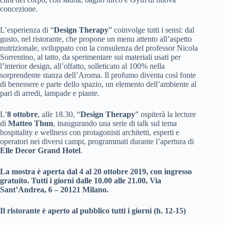
concezione.
L’esperienza di “
Design Therapy
” coinvolge tutti i sensi: dal
gusto, nel ristorante, che propone un menu attento all’aspetto
nutrizionale, sviluppato con la consulenza del professor Nicola
Sorrentino, al tatto, da sperimentare sui materiali usati per
l’interior design, all’olfatto, solleticato al 100% nella
sorprendente stanza dell’Aroma. Il profumo diventa così fonte
di benessere e parte dello spazio, un elemento dell’ambiente al
pari di arredi, lampade e piante.
L’
8 ottobre
, alle 18.30, “
Design Therapy
” ospiterà la lecture
di
Matteo Thun
, inaugurando una serie di talk sul tema
hospitality e wellness con protagonisti architetti, esperti e
operatori nei diversi campi, programmati durante l’apertura di
Elle Decor Grand Hotel
.
La mostra è aperta dal 4 al 20 ottobre 2019, con ingresso
gratuito. Tutti i giorni dalle 10.00 alle 21.00, Via
Sant’Andrea, 6 – 20121 Milano.
Il ristorante è aperto al pubblico tutti i giorni (h. 12-15)