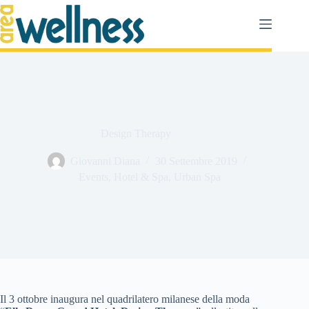
Salta
al
contenuto
Design Therapy
Giovanni Diana
30 Settembre 2019
Events
,
Hotel & Spa
,
Urban Spa
Il 3 ottobre inaugura nel quadrilatero milanese della moda