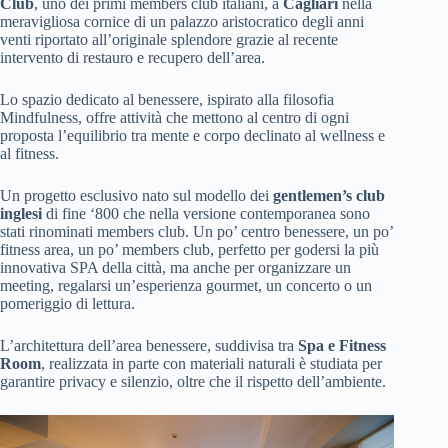
Club
, uno dei primi members club italiani, a
Cagliari
nella
meravigliosa cornice di un palazzo aristocratico degli anni
venti riportato all’originale splendore grazie al recente
intervento di restauro e recupero dell’area.
Lo spazio dedicato al benessere, ispirato alla filosofia
Mindfulness, offre attività che mettono al centro di ogni
proposta l’equilibrio tra mente e corpo declinato al wellness e
al fitness.
Un progetto esclusivo nato sul modello dei
gentlemen’s club
inglesi
di fine ‘800 che nella versione contemporanea sono
stati rinominati members club. Un po’ centro benessere, un po’
fitness area, un po’ members club, perfetto per godersi la più
innovativa SPA della città, ma anche per organizzare un
meeting, regalarsi un’esperienza gourmet, un concerto o un
pomeriggio di lettura.
L’architettura dell’area benessere, suddivisa tra
Spa e Fitness
Room
, realizzata in parte con materiali naturali è studiata per
garantire privacy e silenzio, oltre che il rispetto dell’ambiente.