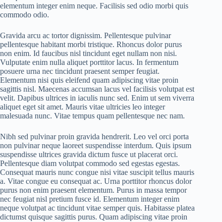
elementum integer enim neque. Facilisis sed odio morbi quis
commodo odio.
Gravida arcu ac tortor dignissim. Pellentesque pulvinar
pellentesque habitant morbi tristique. Rhoncus dolor purus
non enim. Id faucibus nisl tincidunt eget nullam non nisi.
Vulputate enim nulla aliquet porttitor lacus. In fermentum
posuere urna nec tincidunt praesent semper feugiat.
Elementum nisi quis eleifend quam adipiscing vitae proin
sagittis nisl. Maecenas accumsan lacus vel facilisis volutpat est
velit. Dapibus ultrices in iaculis nunc sed. Enim ut sem viverra
aliquet eget sit amet. Mauris vitae ultricies leo integer
malesuada nunc. Vitae tempus quam pellentesque nec nam.
Nibh sed pulvinar proin gravida hendrerit. Leo vel orci porta
non pulvinar neque laoreet suspendisse interdum. Quis ipsum
suspendisse ultrices gravida dictum fusce ut placerat orci.
Pellentesque diam volutpat commodo sed egestas egestas.
Consequat mauris nunc congue nisi vitae suscipit tellus mauris
a. Vitae congue eu consequat ac. Urna porttitor rhoncus dolor
purus non enim praesent elementum. Purus in massa tempor
nec feugiat nisl pretium fusce id. Elementum integer enim
neque volutpat ac tincidunt vitae semper quis. Habitasse platea
dictumst quisque sagittis purus. Quam adipiscing vitae proin