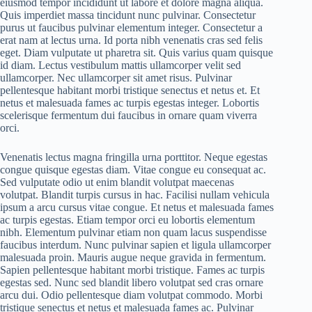
eiusmod tempor incididunt ut labore et dolore magna aliqua.
Quis imperdiet massa tincidunt nunc pulvinar. Consectetur
purus ut faucibus pulvinar elementum integer. Consectetur a
erat nam at lectus urna. Id porta nibh venenatis cras sed felis
eget. Diam vulputate ut pharetra sit. Quis varius quam quisque
id diam. Lectus vestibulum mattis ullamcorper velit sed
ullamcorper. Nec ullamcorper sit amet risus. Pulvinar
pellentesque habitant morbi tristique senectus et netus et. Et
netus et malesuada fames ac turpis egestas integer. Lobortis
scelerisque fermentum dui faucibus in ornare quam viverra
orci.
Venenatis lectus magna fringilla urna porttitor. Neque egestas
congue quisque egestas diam. Vitae congue eu consequat ac.
Sed vulputate odio ut enim blandit volutpat maecenas
volutpat. Blandit turpis cursus in hac. Facilisi nullam vehicula
ipsum a arcu cursus vitae congue. Et netus et malesuada fames
ac turpis egestas. Etiam tempor orci eu lobortis elementum
nibh. Elementum pulvinar etiam non quam lacus suspendisse
faucibus interdum. Nunc pulvinar sapien et ligula ullamcorper
malesuada proin. Mauris augue neque gravida in fermentum.
Sapien pellentesque habitant morbi tristique. Fames ac turpis
egestas sed. Nunc sed blandit libero volutpat sed cras ornare
arcu dui. Odio pellentesque diam volutpat commodo. Morbi
tristique senectus et netus et malesuada fames ac. Pulvinar