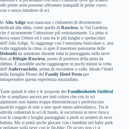
alle prime armi possono affrontare tranquilli le prime curve,
con o senza istruttore di sci.
In
Alto Adige
non mancano i chilometri di divertimento
dedicati alla slitta, come quella di
Rasciesa
, in Val Gardena
che è sicuramente l’attrazione più entusiasmante. La pista si
trova sopra Ortisei ed è una tra le più lunghe e spettacolari
dell’Alto Adige. Si raggiunge con l’omonima funicolare e, una
volta raggiunta la cima, si apre il maestoso panorama delle
Dolomiti
da ammirare durante tutta la passeggiata nella neve
fino al
Rifugio Rasciesa
, punto di partenza della pista da
slittino. È possibile anche raggiungere in pochi minuti la vetta
dell’
Außerraschötz
, prima di riscendere a valle. Ideale l’hotel
della famiglia Ploner del
Family Hotel Posta
per
intraprendere questa esperienza mozzafiato.
Tante quindi le idee e le proposte dei
Familienhotels Südtirol
che si ampliano ancora per tutti coloro che con lo sci
alpinismo non hanno troppa dimestichezza e preferiscono
qualche raggio di sole o uno sport meno adrenalinico. Tra le
attività collaterali lo sci di fondo, le escursioni in neve fresca
con le ciaspole e lunghe passeggiate a piedi su sentieri di neve
battuta. Ma si potrà anche giocare con i bambini nei baby park
e pedalare sulla neve con le fat-bike. Di sicuro non ci si