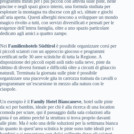
programmi mirati per i più piccoli con attività sulle piste, nelle
piscine e negli spazi gioco interni, una formula studiata per
esplorare la montagna tra discese con gli sci, slittate e giochi
all’aria aperta. Questi alberghi riescono a sviluppare un mondo
magico rivolto a tutti, con servizi diversificati e pensati per le
esigenze dell’intera famiglia, oltre a uno spazio particolare
dedicato agli amici a quattro zampe.
Nei
Familienhotels Südtirol
è possibile organizzare corsi per
i piccoli sciatori con un approccio giocoso e programmi
certificati nelle 30 aree sciistiche di tutta la Regione. A
disposizione dei piccoli ospiti asili nido sulla neve, piste da
slittino di diversi formati e difficoltà oltre a circuiti di ghiaccio
naturali. Terminata la giornata sulle piste è possibile
organizzare una piacevole gita in carrozza trainata da cavalli o
programmare un’escursione in mezzo alla natura con le
ciaspole.
Un esempio è il
Family Hotel Biancaneve
, hotel sulle piste
da sci per bambin, ideale per chi è alla ricerca di una location
comoda per sciare, qui il passaggio dalla sala colazioni alla
pista è un attimo perché la struttura si trova proprio davanti
alle piste. Ma è solo una delle soluzioni per la settimana bianca
in quanto in quest’area sciistica le piste sono tutte ideali per i
bambini e si presentano con dolci collinette dove gli sciatori