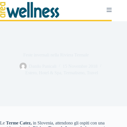
Salta
al
contenuto
Feste invernali nella Riviera Termale
Danilo Panicali
15 Novembre 2018
Estero
,
Hotel & Spa
,
Termalismo
,
Travel
Le
Terme Catez,
in Slovenia, attendono gli ospiti con una