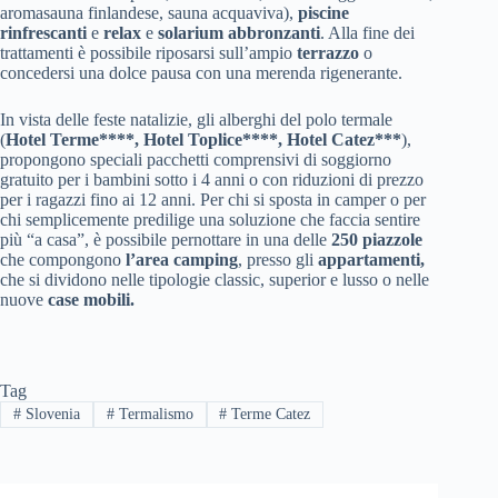
aromasauna finlandese, sauna acquaviva),
piscine
rinfrescanti
e
relax
e
solarium abbronzanti
. Alla fine dei
trattamenti è possibile riposarsi sull’ampio
terrazzo
o
concedersi una dolce pausa con una merenda rigenerante.
In vista delle feste natalizie, gli alberghi del polo termale
(
Hotel Terme****, Hotel Toplice****, Hotel Catez***
),
propongono speciali pacchetti comprensivi di soggiorno
gratuito per i bambini sotto i 4 anni o con riduzioni di prezzo
per i ragazzi fino ai 12 anni. Per chi si sposta in camper o per
chi semplicemente predilige una soluzione che faccia sentire
più “a casa”, è possibile pernottare in una delle
250 piazzole
che compongono
l’area camping
, presso gli
appartamenti,
che si dividono nelle tipologie classic, superior e lusso o nelle
nuove
case mobili.
Tag
#
Slovenia
#
Termalismo
#
Terme Catez