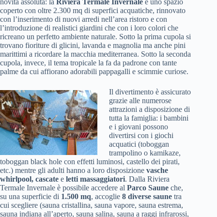
novità assoluta: la
Riviera Termale Invernale
è uno spazio
coperto con oltre 2.300 mq di superfici acquatiche, rinnovato
con l’inserimento di nuovi arredi nell’area ristoro e con
l’introduzione di realistici giardini che con i loro colori che
ricreano un perfetto ambiente naturale. Sotto la prima cupola si
trovano fioriture di glicini, lavanda e magnolia ma anche pini
marittimi a ricordare la macchia mediterranea. Sotto la seconda
cupola, invece, il tema tropicale la fa da padrone con tante
palme da cui affiorano adorabili pappagalli e scimmie curiose.
Il divertimento è assicurato
grazie alle numerose
attrazioni a disposizione di
tutta la famiglia: i bambini
e i giovani possono
divertirsi con i giochi
acquatici (toboggan
trampolino o kamikaze,
toboggan black hole con effetti luminosi, castello dei pirati,
etc.) mentre gli adulti hanno a loro disposizione
vasche
whirlpool, cascate
e
letti massaggiatori
. Dalla Riviera
Termale Invernale è possibile accedere al
Parco Saune
che,
su una superficie di
1.500 mq
, accoglie
8 diverse saune
tra
cui scegliere (sauna cristallina, sauna vapore, sauna estrema,
sauna indiana all’aperto, sauna salina, sauna a raggi infrarossi,