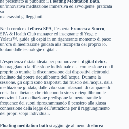
ha presentato al pubblico il
Floating Meditation Bath
,
un’innovativa meditazione immersiva ed avvolgente, praticata
su
materassini galleggianti.
Nella cornice di
eforea SPA
, l’esperta
Francesca Stocco
,
SPA & Health Club manager ed insegnante di Yoga e
Yolatis™, guida gli ospiti in un rigenerante momento di pace:
un’ora di meditazione guidata alla riscoperta del proprio io,
lontani dalle tecnologie digitali.
L’esperienza è stata ideata per promuovere il
digital detox
,
incoraggiando la riflessione individuale e la connessione con il
proprio io tramite la disconnessione dai dispositivi elettronici,
facilitato dal potere riequilibrante dell’acqua. Durante la
sessione, gli ospiti sono trasportati dal fruscio dell’acqua, dalla
meditazione guidata, dalle vibrazioni rilassanti di campane di
cristallo e tibetane, che riducono lo stress e riequilibrano le
emozioni. La meditazione predispone la mente tramite le
frequenze dei suoni riprogrammando il pensiero alla giusta
connessione della legge dell’attrazione per il raggiungimento
dei propri scopi individuali.
Floating meditation bath
si aggiunge al menu di
eforea