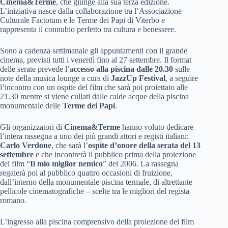
Cinema&Terme
, che giunge alla sua terza edizione.
L’iniziativa nasce dalla collaborazione tra l’Associazione
Culturale Factotum e le Terme dei Papi di Viterbo e
rappresenta il connubio perfetto tra cultura e benessere.
Sono a cadenza settimanale gli appuntamenti con il grande
cinema, previsti tutti i venerdì fino al 27 settembre. Il format
delle serate prevede l’a
ccesso alla piscina dalle 20.30
sulle
note della musica lounge a cura di
JazzUp Festival
, a seguire
l’incontro con un ospite del film che sarà poi proiettato alle
21.30 mentre si viene cullati dalle calde acque della piscina
monumentale delle
Terme dei Papi
.
Gli organizzatori di
Cinema&Terme
hanno voluto dedicare
l’intera rassegna a uno dei più grandi attori e registi italiani:
Carlo Verdone
, che sarà l’
ospite d’onore della serata del 13
settembre
e che incontrerà il pubblico prima della proiezione
del film “
Il mio miglior nemico
” del 2006. La rassegna
regalerà poi al pubblico quattro occasioni di fruizione,
dall’interno della monumentale piscina termale, di altrettante
pellicole cinematografiche – scelte tra le migliori del regista
romano.
L’ingresso alla piscina comprensivo della proiezione del film