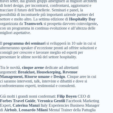
travel setter, dai grandi gruppi alberghieri ai migliori architetti
di hotel design, per incontrarsi, confrontarsi, aggiornarsi e
tracciare il futuro dell’hotellerie. Seminari e panel, la
possibilità di incontrarele più importanti
aziende partner del
settore
e molto altro. La settima edizione di
Hospitality Day
organizzata da
Teamwork
si prospetta davvero coinvolgente
,
con un programma in continua evoluzione e all’altezza delle
migliori aspettative.
Il
programma dei seminari
si svilupperà in 10 sale in cui si
alterneranno speaker d’eccezione pronti ad offrire soluzioni e
consigli per crescere e lavorare meglio ed esperti per
presentare le ultime novità del settore hospitality.
Tra le novità,
cinque arene
dedicate ad altrettanti
argomenti:
Breakfast, Housekeeping, Revenue
Management, Risorse umane
e
Design
. Cinque aree in cui
ci saranno interventi, talk, interviste e dibattiti e dove si
confronteranno esperti, testimonial e consulenti.
Già molti i grandi nomi confermati:
Filip Boyen
CEO di
Forbes Travel Guide
,
Veronica Gentili
Facebook Marketing
Expert,
Caterina Manzi
Italy Experiencies Business Manager
di
Airbnb
,
Leonardo Milani
Mental Trainer della Pattuglia