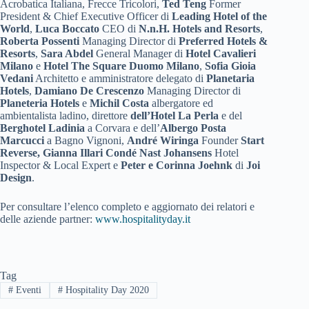
Acrobatica Italiana, Frecce Tricolori,
Ted Teng
Former
President & Chief Executive Officer di
Leading Hotel of the
World
,
Luca Boccato
CEO di
N.n.H. Hotels and Resorts
,
Roberta Possenti
Managing Director di
Preferred Hotels &
Resorts
,
Sara Abdel
General Manager di
Hotel Cavalieri
Milano
e
Hotel The Square Duomo Milano
,
Sofia Gioia
Vedani
Architetto e amministratore delegato di
Planetaria
Hotels
,
Damiano De Crescenzo
Managing Director di
Planeteria Hotels
e
Michil Costa
albergatore ed
ambientalista ladino, direttore
dell’Hotel La Perla
e del
Berghotel Ladinia
a Corvara e dell’
Albergo Posta
Marcucci
a Bagno Vignoni,
André Wiringa
Founder
Start
Reverse, Gianna Illari
Condé Nast Johansens
Hotel
Inspector & Local Expert e
Peter e Corinna Joehnk
di
Joi
Design
.
Per consultare l’elenco completo e aggiornato dei relatori e
delle aziende partner:
www.hospitalityday.it
Tag
#
Eventi
#
Hospitality Day 2020