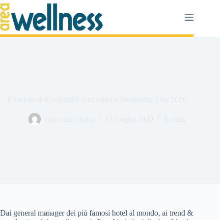
Salta
al
contenuto
Il mondo dell’ospitalità si incontra a Hospitality Day 2020
Giovanni Diana
13 Luglio 2020
Events
Dai general manager dei più famosi hotel al mondo, ai trend &