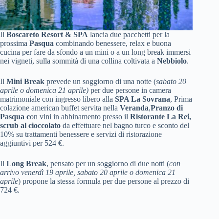
Il
Boscareto Resort & SPA
lancia due pacchetti per la
prossima
Pasqua
combinando benessere, relax e buona
cucina per fare da sfondo a un mini o a un long break immersi
nei vigneti, sulla sommità di una collina coltivata a
Nebbiolo
.
Il
Mini Break
prevede un soggiorno di una notte (
sabato 20
aprile o domenica 21 aprile)
per due persone in camera
matrimoniale con
ingresso libero alla
SPA La Sovrana
,
Prima
colazione american buffet servita nella
Veranda
,
Pranzo di
Pasqua c
on vini in abbinamento presso il
Ristorante La Rei,
scrub al cioccolato
da effettuare nel bagno turco e sconto del
10% su trattamenti benessere e servizi di ristorazione
aggiuntivi per 524 €.
Il
Long Break
, pensato per un soggiorno di due notti (
con
arrivo venerdì 19 aprile, sabato 20 aprile o domenica 21
aprile
) propone la stessa formula per due persone al prezzo di
724 €.