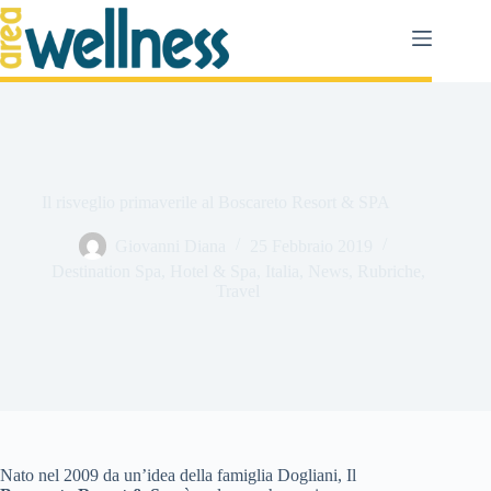
Salta
al
contenuto
Il risveglio primaverile al Boscareto Resort & SPA
Giovanni Diana
25 Febbraio 2019
Destination Spa
,
Hotel & Spa
,
Italia
,
News
,
Rubriche
,
Travel
Nato nel 2009 da un’idea della famiglia Dogliani, Il