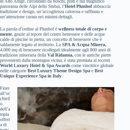
in Alto Adige, circondato da boschi, prati e dal magnifico
panorama delle Alpi dello Stubai, l’
Hotel Plunhof
abbraccia
tradizione e design, un’accoglienza calorosa e raffinata e
un’attenzione curata nei minimi dettagli.
La parola d’ordine al Plunhof è
wellness totale di corpo e
mente
, grazie al tepore del centro benessere e delle acque
calde di piscine in pietra, un concetto di benessere che è
saldamente legato al territorio. La
SPA & Acqua Minera,
4.000 mq di benessere ricollegati idealmente agli 800 anni di
tradizione mineraria della
Val Ridanna,
con le antiche pietre
provenienti dalla montagna vicina, è stata premiata ai recenti
World Luxury Hotel & Spa Awards
come vincitrice globale
nelle categorie
Best Luxury Theme Design Spa
e
Best
Unique Experience Spa in Italy
.
Fiore
all’oc
chiell
o
dell’a
mpia
offert
a di
tratta