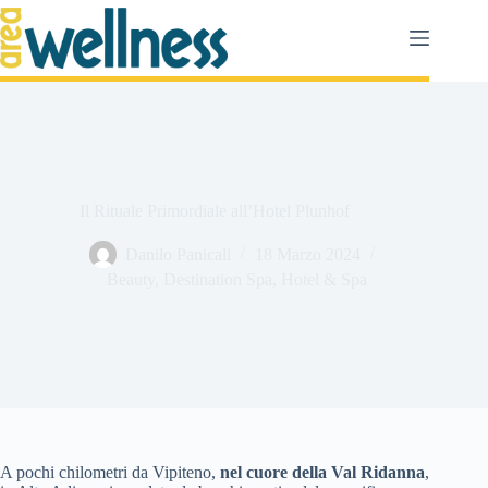
Salta
al
contenuto
Il Rituale Primordiale all’Hotel Plunhof
Danilo Panicali
18 Marzo 2024
Beauty
,
Destination Spa
,
Hotel & Spa
A pochi chilometri da Vipiteno,
nel cuore della Val Ridanna
,