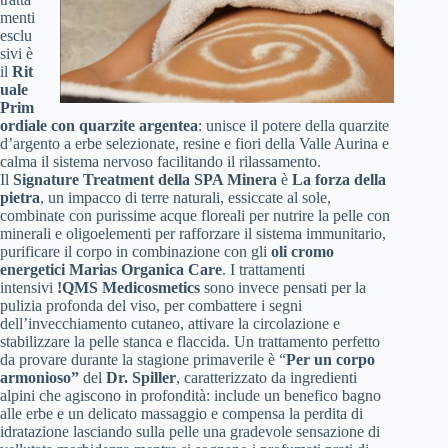
menti
esclu
sivi è
il
Rit
uale
Prim
ordiale
con quarzite argentea
: unisce il potere della quarzite
d’argento a erbe selezionate, resine e fiori della Valle Aurina e
calma il sistema nervoso facilitando il rilassamento.
Il
Signature Treatment della SPA Minera
è
La forza della
pietra
, un impacco di terre naturali, essiccate al sole,
combinate con purissime acque floreali per nutrire la pelle con
minerali e oligoelementi per rafforzare il sistema immunitario,
purificare il corpo in combinazione con gli
oli cromo
energetici Marias Organica Care
. I trattamenti
intensivi
!QMS Medicosmetics
sono invece pensati per la
pulizia profonda del viso, per combattere i segni
dell’invecchiamento cutaneo, attivare la circolazione e
stabilizzare la pelle stanca e flaccida. Un trattamento perfetto
da provare durante la stagione primaverile è “
Per un corpo
armonioso”
del
Dr. Spiller
, caratterizzato da ingredienti
alpini che agiscono in profondità: include un benefico bagno
alle erbe e un delicato massaggio e compensa la perdita di
idratazione lasciando sulla pelle una gradevole sensazione di