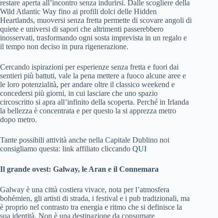
restare aperta all’incontro senza indurirsi. Dalle scogliere della
Wild Atlantic Way fino ai profili dolci delle Hidden
Heartlands, muoversi senza fretta permette di scovare angoli di
quiete e universi di sapori che altrimenti passerebbero
inosservati, trasformando ogni sosta imprevista in un regalo e
il tempo non deciso in pura rigenerazione.
Cercando ispirazioni per esperienze senza fretta e fuori dai
sentieri più battuti, vale la pena mettere a fuoco alcune aree e
le loro potenzialità, per andare oltre il classico weekend e
concedersi più giorni, in cui lasciare che uno spazio
circoscritto si apra all’infinito della scoperta. Perché in Irlanda
la bellezza è concentrata e per questo la si apprezza metro
dopo metro.
Tante possibili attività anche nella Capitale Dublino noi
consigliamo questa: link affiliato cliccando
QUI
Il grande ovest: Galway, le Aran e il Connemara
Galway è una città costiera vivace, nota per l’atmosfera
bohémien, gli artisti di strada, i festival e i pub tradizionali, ma
è proprio nel contrasto tra energia e ritmo che si definisce la
sua identità. Non è una destinazione da consumare