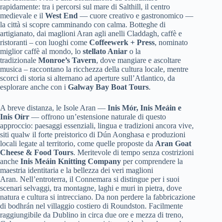
rapidamente: tra i percorsi sul mare di Salthill, il centro
medievale e il
West End
— cuore creativo e gastronomico —
la città si scopre camminando con calma. Botteghe di
artigianato, dai maglioni Aran agli anelli Claddagh, caffè e
ristoranti – con luoghi come
Coffeewerk + Press
, nominato
miglior caffè al mondo, lo
stellato Aniar
o la
tradizionale
Monroe’s Tavern
, dove mangiare e ascoltare
musica – raccontano la ricchezza della cultura locale, mentre
scorci di storia si alternano ad aperture sull’Atlantico, da
esplorare anche con i
Galway Bay Boat Tours
.
A breve distanza, le Isole Aran —
Inis Mór, Inis Meáin e
Inis Oírr
— offrono un’estensione naturale di questo
approccio: paesaggi essenziali, lingua e tradizioni ancora vive,
siti qualw il forte preistorico di Dún Aonghasa e produzioni
locali legate al territorio, come quelle proposte da
Aran Goat
Cheese & Food Tours
. Meritevole di tempo senza costrizioni
anche
Inis Meáin Knitting Company
per comprendere la
maestria identitaria e la bellezza dei veri maglioni
Aran. Nell’entroterra, il Connemara si distingue per i suoi
scenari selvaggi, tra montagne, laghi e muri in pietra, dove
natura e cultura si intrecciano. Da non perdere la fabbricazione
di bodhrán nel villaggio costiero di Roundston. Facilmente
raggiungibile da Dublino in circa due ore e mezza di treno,