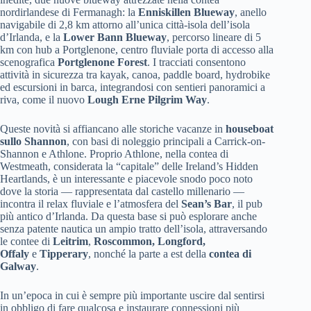
nordirlandese di Fermanagh: la
Enniskillen Blueway
, anello
navigabile di 2,8 km attorno all’unica città-isola dell’isola
d’Irlanda, e la
Lower Bann Blueway
, percorso lineare di 5
km con hub a Portglenone, centro fluviale porta di accesso alla
scenografica
Portglenone Forest
. I tracciati consentono
attività in sicurezza tra kayak, canoa, paddle board, hydrobike
ed escursioni in barca, integrandosi con sentieri panoramici a
riva, come il nuovo
Lough Erne Pilgrim Way
.
Queste novità si affiancano alle storiche vacanze in
houseboat
sullo Shannon
, con basi di noleggio principali a Carrick-on-
Shannon e Athlone. Proprio Athlone, nella contea di
Westmeath, considerata la “capitale” delle Ireland’s Hidden
Heartlands, è un interessante e piacevole snodo poco noto
dove la storia — rappresentata dal castello millenario —
incontra il relax fluviale e l’atmosfera del
Sean’s Bar
, il pub
più antico d’Irlanda. Da questa base si può esplorare anche
senza patente nautica un ampio tratto dell’isola, attraversando
le contee di
Leitrim
,
Roscommon, Longford,
Offaly
e
Tipperary
, nonché la parte a est della
contea di
Galway
.
In un’epoca in cui è sempre più importante uscire dal sentirsi
in obbligo di fare qualcosa e instaurare connessioni più