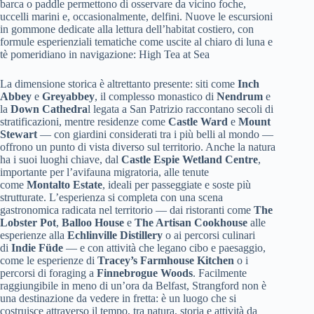
barca o paddle permettono di osservare da vicino foche,
uccelli marini e, occasionalmente, delfini. Nuove le escursioni
in gommone dedicate alla lettura dell’habitat costiero, con
formule esperienziali tematiche come uscite al chiaro di luna e
tè pomeridiano in navigazione: High Tea at Sea
La dimensione storica è altrettanto presente: siti come
Inch
Abbey
e
Greyabbey
, il complesso monastico di
Nendrum
e
la
Down Cathedra
l legata a San Patrizio raccontano secoli di
stratificazioni, mentre residenze come
Castle Ward
e
Mount
Stewart
— con giardini considerati tra i più belli al mondo —
offrono un punto di vista diverso sul territorio. Anche la natura
ha i suoi luoghi chiave, dal
Castle Espie Wetland Centre
,
importante per l’avifauna migratoria, alle tenute
come
Montalto Estate
, ideali per passeggiate e soste più
strutturate. L’esperienza si completa con una scena
gastronomica radicata nel territorio — dai ristoranti come
The
Lobster Pot
,
Balloo House
e
The Artisan Cookhouse
alle
esperienze alla
Echlinville Distillery
o ai percorsi culinari
di
Indie Füde
— e con attività che legano cibo e paesaggio,
come le esperienze di
Tracey’s Farmhouse Kitchen
o i
percorsi di foraging a
Finnebrogue Woods
. Facilmente
raggiungibile in meno di un’ora da Belfast, Strangford non è
una destinazione da vedere in fretta: è un luogo che si
costruisce attraverso il tempo, tra natura, storia e attività da