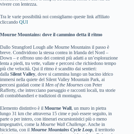
vivere con lentezza.
Tra le varie possibilità noi consigliamo queste link affiliato
cliccando
QUI
Mourne Mountains: dove il cammino detta il ritmo
Dallo Strangford Lough alle Mourne Mountains il passo è
breve. Condividono la stessa contea in Irlanda del Nord –
Down – e offrono uno dei contesti più adatti a un’esplorazione
lenta a piedi, tra vette, vallate e percorsi che richiedono tempo
più che velocità. Qui il ritmo è scandito dai sentieri:
dalla
Silent Valley
, dove si cammina lungo un bacino idrico
immersi nella quiete del Silent Valley Mountain Park, ai
percorsi guidati come il
Men of the Mournes
con Peter
Rafferty, che intrecciano paesaggio e racconti locali, tra storie
di contrabbandieri e tradizioni di montagna.
Elemento distintivo è il
Mourne Wall
, un muro in pietra
lungo 31 km che attraversa 15 cime e può essere seguito, in
parte o per intero, con itinerari escursionistici più o meno
impegnativi, come la
Mourne Wall Challenge
. Anche in
bicicletta, con il
Mourne Mountains Cycle Loop
, il territorio