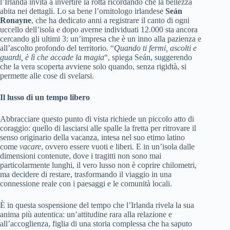
l’Irlanda invita a invertire la rotta ricordando che la bellezza
abita nei dettagli. Lo sa bene l’ornitologo irlandese
Seán
Ronayne
, che ha dedicato anni a registrare il canto di ogni
uccello dell’isola e dopo averne individuati 12.000 sta ancora
cercando gli ultimi 3: un’impresa che è un inno alla pazienza e
all’ascolto profondo del territorio. “
Quando ti fermi, ascolti e
guardi, è lì che accade la magia
“, spiega Seán, suggerendo
che la vera scoperta avviene solo quando, senza rigidtà, si
permette alle cose di svelarsi.
Il lusso di un tempo libero
Abbracciare questo punto di vista richiede un piccolo atto di
coraggio: quello di lasciarsi alle spalle la fretta per ritrovare il
senso originario della vacanza, intesa nel suo etimo latino
come
vacare
, ovvero essere vuoti e liberi. E in un’isola dalle
dimensioni contenute, dove i tragitti non sono mai
particolarmente lunghi, il vero lusso non è coprire chilometri,
ma decidere di restare, trasformando il viaggio in una
connessione reale con i paesaggi e le comunità locali.
È in questa sospensione del tempo che l’Irlanda rivela la sua
anima più autentica: un’attitudine rara alla relazione e
all’accoglienza, figlia di una storia complessa che ha saputo