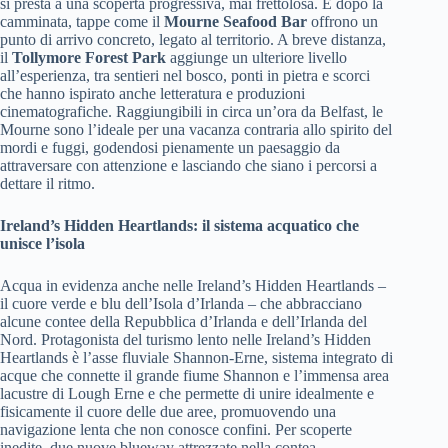
si presta a una scoperta progressiva, mai frettolosa. E dopo la
camminata, tappe come il
Mourne Seafood Bar
offrono un
punto di arrivo concreto, legato al territorio. A breve distanza,
il
Tollymore Forest Park
aggiunge un ulteriore livello
all’esperienza, tra sentieri nel bosco, ponti in pietra e scorci
che hanno ispirato anche letteratura e produzioni
cinematografiche. Raggiungibili in circa un’ora da Belfast, le
Mourne sono l’ideale per una vacanza contraria allo spirito del
mordi e fuggi, godendosi pienamente un paesaggio da
attraversare con attenzione e lasciando che siano i percorsi a
dettare il ritmo.
Ireland’s Hidden Heartlands: il sistema acquatico che
unisce l’isola
Acqua in evidenza anche nelle Ireland’s Hidden Heartlands –
il cuore verde e blu dell’Isola d’Irlanda – che abbracciano
alcune contee della Repubblica d’Irlanda e dell’Irlanda del
Nord. Protagonista del turismo lento nelle Ireland’s Hidden
Heartlands è l’asse fluviale Shannon-Erne, sistema integrato di
acque che connette il grande fiume Shannon e l’immensa area
lacustre di Lough Erne e che permette di unire idealmente e
fisicamente il cuore delle due aree, promuovendo una
navigazione lenta che non conosce confini. Per scoperte
inedite, due nuove blueway attrezzate nella contea