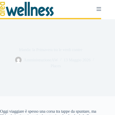
Salta
al
contenuto
Irlanda: la Primavera tra le verdi contee
AmministrazioneAW
13 Maggio 2026
Places
Oggi viaggiare è spesso una corsa tra tappe da spuntare, ma