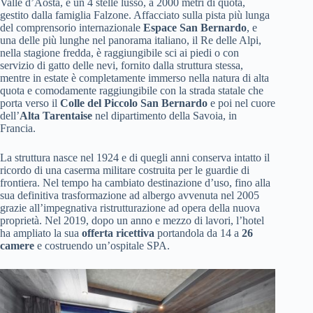
Valle d’Aosta, è un 4 stelle lusso, a 2000 metri di quota,
gestito dalla famiglia Falzone. Affacciato sulla pista più lunga
del comprensorio internazionale
Espace San Bernardo
, e
una delle più lunghe nel panorama italiano, il Re delle Alpi,
nella stagione fredda, è raggiungibile sci ai piedi o con
servizio di gatto delle nevi, fornito dalla struttura stessa,
mentre in estate è completamente immerso nella natura di alta
quota e comodamente raggiungibile con la strada statale che
porta verso il
Colle del Piccolo San Bernardo
e poi nel cuore
dell’
Alta Tarentaise
nel dipartimento della Savoia, in
Francia.
La struttura nasce nel 1924 e di quegli anni conserva intatto il
ricordo di una caserma militare costruita per le guardie di
frontiera. Nel tempo ha cambiato destinazione d’uso, fino alla
sua definitiva trasformazione ad albergo avvenuta nel 2005
grazie all’impegnativa ristrutturazione ad opera della nuova
proprietà. Nel 2019, dopo un anno e mezzo di lavori, l’hotel
ha ampliato la sua
offerta ricettiva
portandola da 14 a
26
camere
e costruendo un’ospitale SPA.