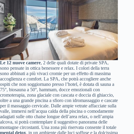
Le 12 nuove camere
, 2 delle quali dotate di private SPA,
sono pensate in ottica benessere e relax. I colori della terra
sono abbinati a più vivaci cromie per un effetto di massima
accoglienza e comfort. La SPA, che potrà accogliere anche
ospiti che non soggiornano presso l’hotel, è dotata di sauna a
75°, biosauna a 50°, hammam, docce emozionali con
cromoterapia, zona glaciale con cascata e doccia di ghiaccio,
oltre a una grande piscina a sfioro con idromassaggio e cascate
per il massaggio cervicale. Dalle ampie vetrate affacciate sulla
valle, immersi nell’acqua calda della piscina o comodamente
adagiati sulle otto chaise longue dell’area relax, o nell’ampia
alcova, si potrà contemplare il suggestivo panorama delle
montagne circostanti. Una zona più riservata consente il totale
mental detox
, in un ambiente dalle luci soffuse e la dolcissima