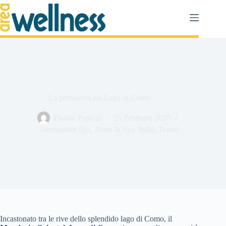
Salta
al
contenuto
La primavera sul Lago di Como
Danilo Panicali
21 Febbraio 2020
Destination Spa
,
Hotel & Spa
,
Italia
,
Travel
Incastonato tra le rive dello splendido lago di Como, il