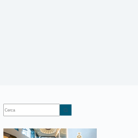
Nessun
risultato