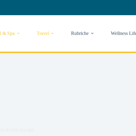
l & Spa
Travel
Rubriche
Wellness Lif
o di erbe toscane