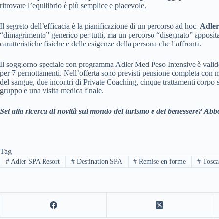
ritrovare l’equilibrio è più semplice e piacevole.
Il segreto dell’efficacia è la pianificazione di un percorso ad hoc:
Adler
“dimagrimento” generico per tutti, ma un percorso “disegnato” appositame
caratteristiche fisiche e delle esigenze della persona che l’affronta.
Il soggiorno speciale con programma Adler Med Peso Intensive è valido 
per 7 pernottamenti. Nell’offerta sono previsti pensione completa con m
del sangue, due incontri di Private Coaching, cinque trattamenti corpo sl
gruppo e una visita medica finale.
Sei alla ricerca di novità sul mondo del turismo e del benessere? Abbo
Tag
#
Adler SPA Resort
#
Destination SPA
#
Remise en forme
#
Tosca