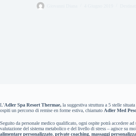
Giovanni Diana
4 Giugno 2019
Destina
L’
Adler Spa Resort Thermae,
la suggestiva struttura a 5 stelle
situata
ospiti un percorso di remise en forme estiva, chiamato
Adler Med Peso
Seguito da personale medico qualificato, ogni ospite potrà accedere ad
valutazione del sistema metabolico e del livello di stress – agisce su m
alimentare personalizzato
,
private coaching
,
massaggi personalizza