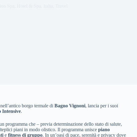
tion Spa
,
Hotel & Spa
,
Italia
,
Travel
 nell’antico borgo termale di
Bagno Vignoni
, lancia per i suoi
 Intensive
.
 un programma che – previa determinazione dello stato di salute,
olteplici piani in modo olistico. Il programma unisce
piano
ti
e
fitness di gruppo
. In un’oasi di pace, serenità e privacy dove