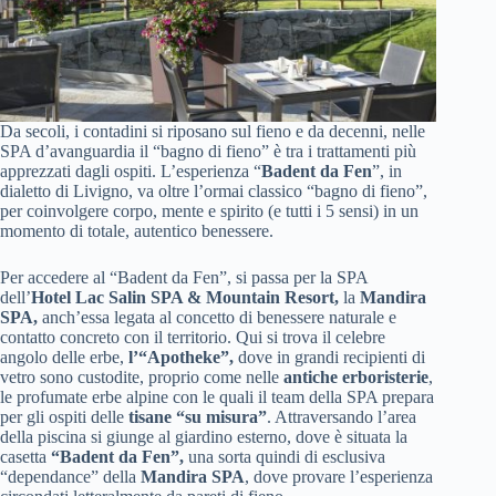
Da secoli, i contadini si riposano sul fieno e da decenni, nelle
SPA d’avanguardia il “bagno di fieno” è tra i trattamenti più
apprezzati dagli ospiti. L’esperienza “
Badent da Fen
”, in
dialetto di Livigno, va oltre l’ormai classico “bagno di fieno”,
per coinvolgere corpo, mente e spirito (e tutti i 5 sensi) in un
momento di totale, autentico benessere.
Per accedere al “Badent da Fen”, si passa per la SPA
dell’
Hotel Lac Salin SPA & Mountain Resort,
la
Mandira
SPA,
anch’essa legata al concetto di benessere naturale e
contatto concreto con il territorio. Qui si trova il celebre
angolo delle erbe,
l’“Apotheke”,
dove in grandi recipienti di
vetro sono custodite, proprio come nelle
antiche erboristerie
,
le profumate erbe alpine con le quali il team della SPA prepara
per gli ospiti delle
tisane “su misura”
. Attraversando l’area
della piscina si giunge al giardino esterno, dove è situata la
casetta
“Badent da Fen”,
una sorta quindi di esclusiva
“dependance” della
Mandira SPA
, dove provare l’esperienza