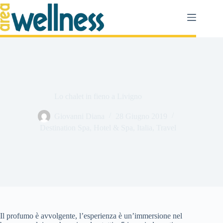
Salta
al
contenuto
Lo chalet in fieno a Livigno
Giovanni Diana
28 Giugno 2019
Destination Spa
,
Hotel & Spa
,
Italia
,
Travel
Il profumo è avvolgente, l’esperienza è un’immersione nel