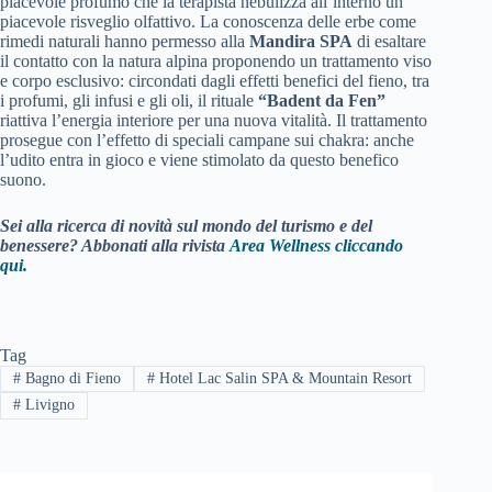
piacevole profumo che la terapista nebulizza all’interno un
piacevole risveglio olfattivo. La conoscenza delle erbe come
rimedi naturali hanno permesso alla
Mandira SPA
di esaltare
il contatto con la natura alpina proponendo un trattamento viso
e corpo esclusivo: circondati dagli effetti benefici del fieno, tra
i profumi, gli infusi e gli oli, il rituale
“Badent da Fen”
riattiva l’energia interiore per una nuova vitalità. Il trattamento
prosegue con l’effetto di speciali campane sui chakra: anche
l’udito entra in gioco e viene stimolato da questo benefico
suono.
Sei alla ricerca di novità sul mondo del turismo e del
benessere? Abbonati alla rivista
Area Wellness cliccando
qui.
Tag
#
Bagno di Fieno
#
Hotel Lac Salin SPA & Mountain Resort
#
Livigno