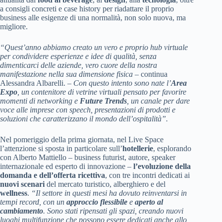
a consigli concreti e case history per riadattare il proprio
business alle esigenze di una normalità, non solo nuova, ma
migliore.
“Quest’anno abbiamo creato un vero e proprio hub virtuale
per condividere esperienze e idee di qualità, senza
dimenticarci delle aziende, vero cuore della nostra
manifestazione nella sua dimensione fisica
– continua
Alessandra Albarelli. –
Con questo intento sono nate l’
Area
Expo
, un contenitore di vetrine virtuali pensato per favorire
momenti di networking e
Future Trends
, un canale per dare
voce alle imprese con speech, presentazioni di prodotti e
soluzioni che caratterizzano il mondo dell’ospitalità”.
Nel pomeriggio della prima giornata, nel Live Space
l’attenzione si sposta in particolare sull’
hotellerie
, esplorando
con Alberto Mattiello – business futurist, autore, speaker
internazionale ed esperto di innovazione –
l’evoluzione della
domanda e dell’offerta ricettiva
, con tre incontri dedicati ai
nuovi scenari
del mercato turistico, alberghiero e del
wellness
.
“Il settore in questi mesi ha dovuto reinventarsi in
tempi record, con un
approccio flessibile
e
aperto al
cambiamento
. Sono stati ripensati gli spazi, creando nuovi
luoghi multifunzione che possono essere dedicati anche allo