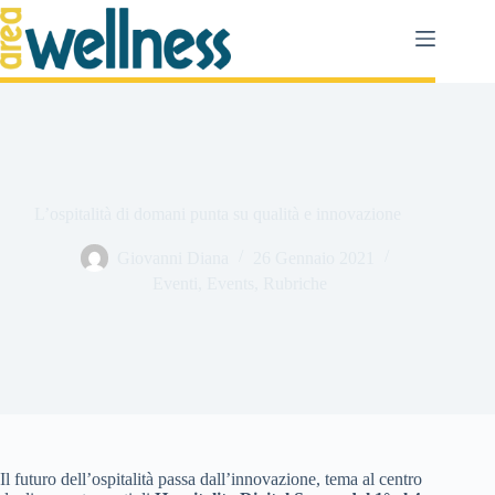
Salta
al
contenuto
L’ospitalità di domani punta su qualità e innovazione
Giovanni Diana
26 Gennaio 2021
Eventi
,
Events
,
Rubriche
Il futuro dell’ospitalità passa dall’innovazione, tema al centro