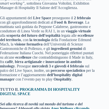
smart working”
, sottolinea Giovanna Voltolini, Exhibition
Manager di Hospitality Il Salone dell’Accoglienza.
Gli appuntamenti del
Live Space
proseguono il
2 febbraio
con gli approfondimenti dedicati al
Food & Beverage
. La
mattinata sarà guidata da Peppone Calabrese, gastronomo e
conduttore di Linea Verde su RAI 1, in un
viaggio virtuale
alla
scoperta del futuro dell’ospitalità
legata alle
eccellenze
del territorio
, con
la tecnologia
della Fondazione Edmund
Mach, la
visione formativa
dell’Università di Scienze
Gastronomiche di Pollenzo, e gli
ingredienti genuini
di
Federazione Italiana Cuochi. Nel pomeriggio riflettori puntati
su alcune
eccellenze
che contraddistinguono il Made in Italy,
fra
caffè
,
birra artigianale
e
innovazione in ambito
mixology
. Prosegue
mercoledì 3 e giovedì 4 febbraio
sul
palco del Live Space, inoltre, un
percorso specialistico
per la
formazione e l’aggiornamento
dell’hospitality digital
manager
con l’evento pay to play
Onspitality
.
TUTTO IL
PROGRAMMA DI HOSPITALITY
DIGITAL SPACE
Sei alla ricerca di novità sul mondo del turismo e del
benessere? Abbonati alla rivista
Area Wellness cliccando