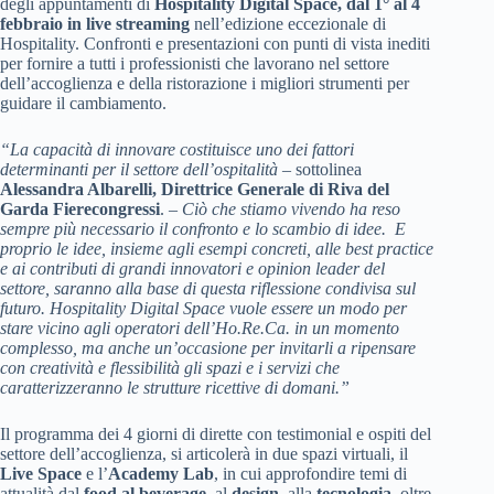
degli appuntamenti di
Hospitality Digital Space, dal 1° al 4
febbraio in live streaming
nell’edizione eccezionale di
Hospitality. Confronti e presentazioni con punti di vista inediti
per fornire a tutti i professionisti che lavorano nel settore
dell’accoglienza e della ristorazione i migliori strumenti per
guidare il cambiamento.
“La capacità di innovare costituisce uno dei fattori
determinanti per il settore dell’ospitalità
– sottolinea
Alessandra Albarelli, Direttrice Generale di Riva del
Garda Fierecongressi
. –
Ciò che stiamo vivendo ha reso
sempre più necessario il confronto e lo scambio di idee. E
proprio le idee, insieme agli esempi concreti, alle best practice
e ai contributi di grandi innovatori e opinion leader del
settore, saranno alla base di questa riflessione condivisa sul
futuro. Hospitality Digital Space vuole essere un modo per
stare vicino agli operatori dell’Ho.Re.Ca. in un momento
complesso, ma anche un’occasione per invitarli a ripensare
con creatività e flessibilità gli spazi e i servizi che
caratterizzeranno le strutture ricettive di domani.”
Il programma dei 4 giorni di dirette con testimonial e ospiti del
settore dell’accoglienza, si articolerà in due spazi virtuali, il
Live Space
e l’
Academy Lab
, in cui approfondire temi di
attualità dal
food al beverage
, al
design
, alla
tecnologia
, oltre