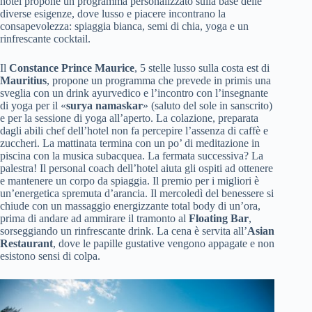
hotel propone un programma personalizzato sulla base delle
diverse esigenze, dove lusso e piacere incontrano la
consapevolezza: spiaggia bianca, semi di chia, yoga e un
rinfrescante cocktail.
Il
Constance Prince Maurice
, 5 stelle lusso sulla costa est di
Mauritius
, propone un programma che prevede in primis una
sveglia con un drink ayurvedico e l’incontro con l’insegnante
di yoga per il «
surya namaskar
» (saluto del sole in sanscrito)
e per la sessione di yoga all’aperto. La colazione, preparata
dagli abili chef dell’hotel non fa percepire l’assenza di caffè e
zuccheri. La mattinata termina con un po’ di meditazione in
piscina con la musica subacquea. La fermata successiva? La
palestra! Il personal coach dell’hotel aiuta gli ospiti ad ottenere
e mantenere un corpo da spiaggia. Il premio per i migliori è
un’energetica spremuta d’arancia. Il mercoledì del benessere si
chiude con un massaggio energizzante total body di un’ora,
prima di andare ad ammirare il tramonto al
Floating Bar
,
sorseggiando un rinfrescante drink. La cena è servita all’
Asian
Restaurant
, dove le papille gustative vengono appagate e non
esistono sensi di colpa.