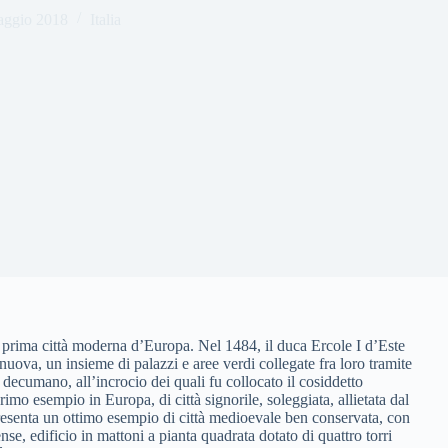
ggio 2018
Italia
la prima città moderna d’Europa. Nel 1484, il duca Ercole I d’Este
anuova, un insieme di palazzi e aree verdi collegate fra loro tramite
decumano, all’incrocio dei quali fu collocato il cosiddetto
mo esempio in Europa, di città signorile, soleggiata, allietata dal
appresenta un ottimo esempio di città medioevale ben conservata, con
nse, edificio in mattoni a pianta quadrata dotato di quattro torri