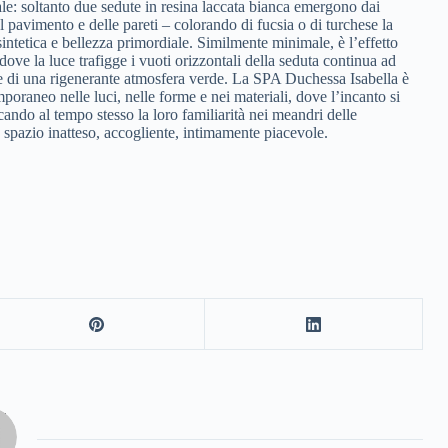
ale: soltanto due sedute in resina laccata bianca emergono dai
el pavimento e delle pareti – colorando di fucsia o di turchese la
sintetica e bellezza primordiale. Similmente minimale, è l’effetto
ove la luce trafigge i vuoti orizzontali della seduta continua ad
re di una rigenerante atmosfera verde. La SPA Duchessa Isabella è
oraneo nelle luci, nelle forme e nei materiali, dove l’incanto si
ando al tempo stesso la loro familiarità nei meandri delle
spazio inatteso, accogliente, intimamente piacevole.