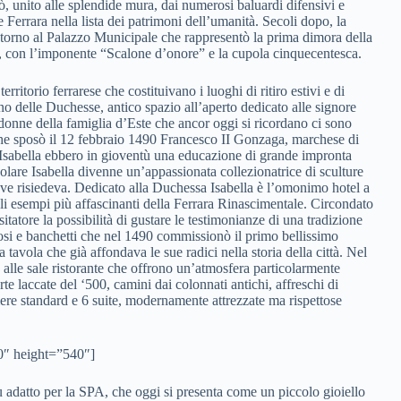
, unito alle splendide mura, dai numerosi baluardi difensivi e
 Ferrara nella lista dei patrimoni dell’umanità. Secoli dopo, la
 intorno al Palazzo Municipale che rappresentò la prima dimora della
81, con l’imponente “Scalone d’onore” e la cupola cinquecentesca.
erritorio ferrarese che costituivano i luoghi di ritiro estivi e di
dino delle Duchesse, antico spazio all’aperto dedicato alle signore
 donne della famiglia d’Este che ancor oggi si ricordano ci sono
che sposò il 12 febbraio 1490 Francesco II Gonzaga, marchese di
 Isabella ebbero in gioventù una educazione di grande impronta
colare Isabella divenne un’appassionata collezionatrice di sculture
ove risiedeva. Dedicato alla Duchessa Isabella è l’omonimo hotel a
li esempi più affascinanti della Ferrara Rinascimentale. Circondato
itatore la possibilità di gustare le testimonianze di una tradizione
posi e banchetti che nel 1490 commissionò il primo bellissimo
a tavola che già affondava le sue radici nella storia della città. Nel
ta alle sale ristorante che offrono un’atmosfera particolarmente
orte laccate del ‘500, camini dai colonnati antichi, affreschi di
mere standard e 6 suite, modernamente attrezzate ma rispettose
0″ height=”540″]
più adatto per la SPA, che oggi si presenta come un piccolo gioiello