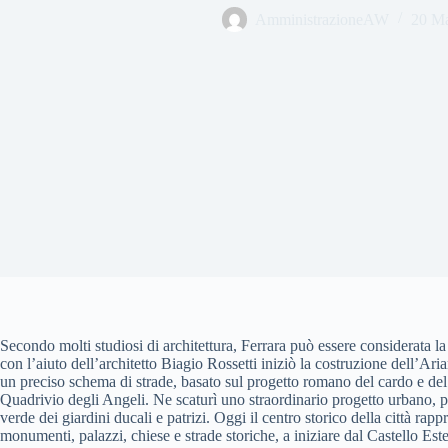
AmministrazioneAW
20 Ma
Secondo molti studiosi di architettura, Ferrara può essere considerata 
con l’aiuto dell’architetto Biagio Rossetti iniziò la costruzione dell’Ari
un preciso schema di strade, basato sul progetto romano del cardo e del 
Quadrivio degli Angeli. Ne scaturì uno straordinario progetto urbano, pri
verde dei giardini ducali e patrizi. Oggi il centro storico della città r
monumenti, palazzi, chiese e strade storiche, a iniziare dal Castello Este