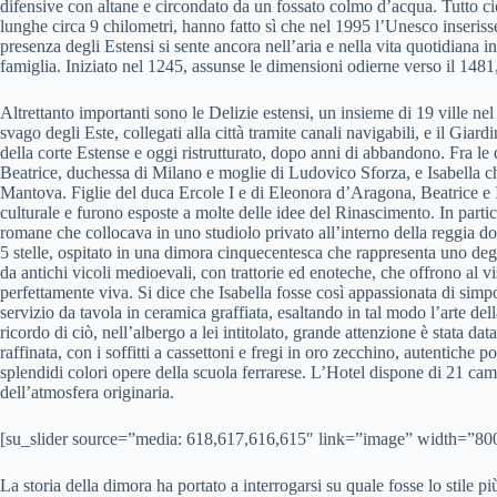
difensive con altane e circondato da un fossato colmo d’acqua. Tutto ciò
lunghe circa 9 chilometri, hanno fatto sì che nel 1995 l’Unesco inserisse
presenza degli Estensi si sente ancora nell’aria e nella vita quotidiana
famiglia. Iniziato nel 1245, assunse le dimensioni odierne verso il 14
Altrettanto importanti sono le Delizie estensi, un insieme di 19 ville nel t
svago degli Este, collegati alla città tramite canali navigabili, e il Giar
della corte Estense e oggi ristrutturato, dopo anni di abbandono. Fra le
Beatrice, duchessa di Milano e moglie di Ludovico Sforza, e Isabella 
Mantova. Figlie del duca Ercole I e di Eleonora d’Aragona, Beatrice e
culturale e furono esposte a molte delle idee del Rinascimento. In parti
romane che collocava in uno studiolo privato all’interno della reggia d
5 stelle, ospitato in una dimora cinquecentesca che rappresenta uno deg
da antichi vicoli medioevali, con trattorie ed enoteche, che offrono al vis
perfettamente viva. Si dice che Isabella fosse così appassionata di sim
servizio da tavola in ceramica graffiata, esaltando in tal modo l’arte dell
ricordo di ciò, nell’albergo a lei intitolato, grande attenzione è stata da
raffinata, con i soffitti a cassettoni e fregi in oro zecchino, autentiche p
splendidi colori opere della scuola ferrarese. L’Hotel dispone di 21 ca
dell’atmosfera originaria.
[su_slider source=”media: 618,617,616,615″ link=”image” width=”80
La storia della dimora ha portato a interrogarsi su quale fosse lo stile 