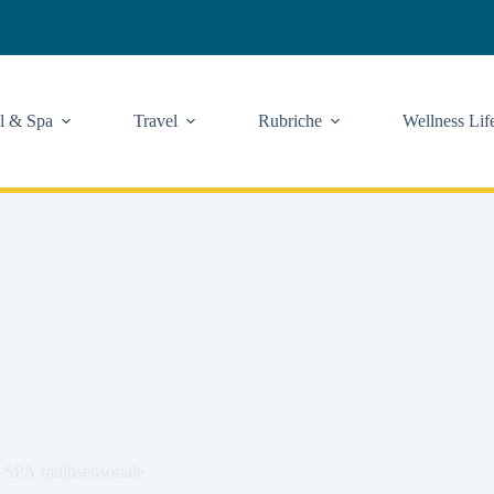
l & Spa
Travel
Rubriche
Wellness Lif
e SPA multisensoriale