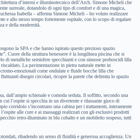
rchitettura d’interni e illuminotecnico dell’Arch. Simone Micheli che
nte surreale, dotandolo di ogni tipo di comfort e di una magica,
uchessa Isabella – afferma Simone Micheli – ho voluto realizzare
nte e allo stesso tempo fortemente ospitale, con lo scopo di regalare
zza e della modernità.
mpongono la SPA e che hanno ispirato questo prezioso spazio
e”. Cuore della struttura benessere è la longilinea piscina che si
elo di metalliche semisfere specchianti e con sinuose proboscidi lilla
riscaldato. La pavimentazione in pietra naturale mette in
 cromo-emozionali come ondulate e fluide bocche lilla che
luttuanti disegni circolari, ricopre la parete che delimita lo spazio
sa, dall’ampio schienale e comoda seduta. Il soffitto, secondo una
 cui l’ospite si specchia in un divertente e rilassante gioco di
io corridoio s’incontrano una cabina per i trattamenti, interamente
’ospite alle cure e ai massaggi realizzati con gli esclusivi prodotti
specchio retro-illuminato in blu cobalto e un mobiletto sospeso, tutti
rotondati, ribadendo un senso di fluidità e generosa accoglienza. Un