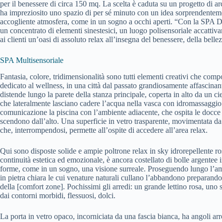
per il benessere di circa 150 mq. La scelta è caduta su un progetto di a
ha impreziosito uno spazio di per sé minuto con un idea sorprendenteme
accogliente atmosfera, come in un sogno a occhi aperti. “Con la SPA D
un concentrato di elementi sinestesici, un luogo polisensoriale accattiva
ai clienti un’oasi di assoluto relax all’insegna del benessere, della belle
SPA Multisensoriale
Fantasia, colore, tridimensionalità sono tutti elementi creativi che co
dedicato al wellness, in una città dal passato grandiosamente affascinant
distende lungo la parete della stanza principale, coperta in alto da un ci
che lateralmente lasciano cadere l’acqua nella vasca con idromassaggio 
comunicazione la piscina con l’ambiente adiacente, che ospita le docce
scendono dall’alto. Una superficie in vetro trasparente, movimentata da f
che, interrompendosi, permette all’ospite di accedere all’area relax.
Qui sono disposte solide e ampie poltrone relax in sky idrorepellente ro
continuità estetica ed emozionale, è ancora costellato di bolle argentee in
forme, come in un sogno, una visione surreale. Proseguendo lungo l’amp
in pietra chiara le cui venature naturali cullano l’abbandono preparando l
della [comfort zone]. Pochissimi gli arredi: un grande lettino rosa, uno 
dai contorni morbidi, flessuosi, dolci.
La porta in vetro opaco, incorniciata da una fascia bianca, ha angoli ar