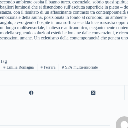
secondo ambiente ospita il bagno turco, essenziale, sobrio quasi spiritu
bagliori luminosi che si distendono sull’asciutta superficie in pietra – d
stanza, con il risultato di un affascinante contrasto tra contemporaneità 
emozionale della sauna, posizionata in fondo al corridoio: un ambiente d
angolo, avvolgendo l’ospite in una soffusa e calda luce rossastra oppu
un luogo multisensoriale, inatteso e anticanonico, elegantemente contemp
modella seguendo soluzioni estetiche lontane dalle convenzioni, e ricerc
sensazioni umane. Un eclettismo della contemporaneità che genera uno 
Tag
#
Emilia Romagna
#
Ferrara
#
SPA multisensoriale