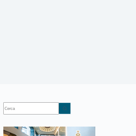
Nessun
risultato