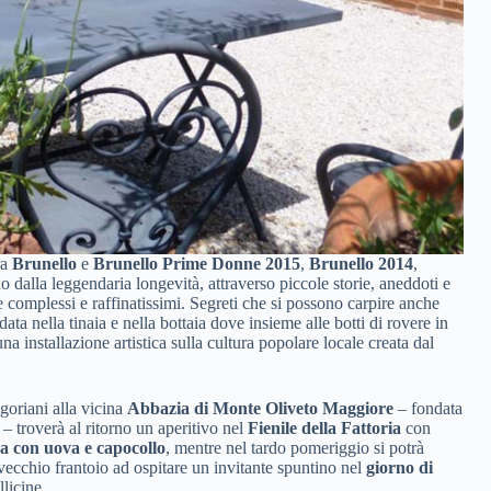
ra
Brunello
e
Brunello Prime Donne 2015
,
Brunello 2014
,
no dalla leggendaria longevità, attraverso piccole storie, aneddoti e
e complessi e raffinatissimi. Segreti che si possono carpire anche
data nella tinaia e nella bottaia dove insieme alle botti di rovere in
na installazione artistica sulla cultura popolare locale creata dal
goriani alla vicina
Abbazia di Monte Oliveto Maggiore
– fondata
 – troverà al ritorno un aperitivo nel
Fienile della Fattoria
con
a con uova e capocollo
, mentre nel tardo pomeriggio si potrà
l vecchio frantoio ad ospitare un invitante spuntino nel
giorno di
licine.