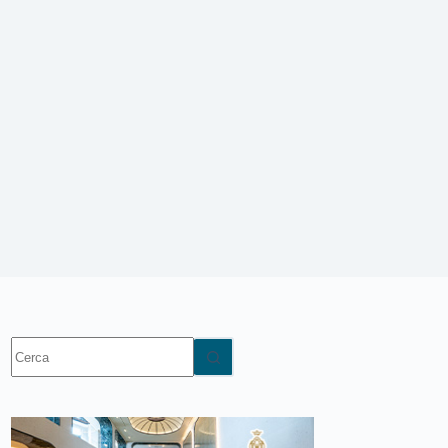
Nessun
risultato