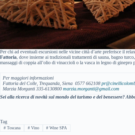
Per chi ad eventuali escursioni nelle vicine città d’arte preferisce il rel
Fattoria
, dove insieme ai tradizionali trattamenti di sauna, bagno tur
massaggi di coppia all’olio di vinaccioli o la vasca in legno di ginepro 
Per maggiori informazioni
Fattoria del Colle, Trequanda, Siena 0577 662108
pr@cinellicolombi
Marzia Morganti 335-6130800
marzia.morganti@gmail.com
Sei alla ricerca di novità sul mondo del turismo e del benessere? Abbo
Tag
#
Toscana
#
Vino
#
Wine SPA