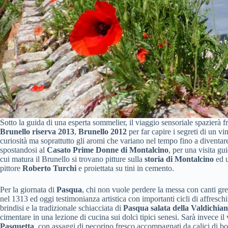
Sotto la guida di una esperta sommelier, il viaggio sensoriale spazierà f
Brunello riserva 2013
,
Brunello 2012
per far capire i segreti di un vi
curiosità ma soprattutto gli aromi che variano nel tempo fino a diventar
spostandosi al
Casato Prime Donne di Montalcino
, per una visita gui
cui matura il Brunello si trovano pitture sulla
storia di Montalcino
ed u
pittore
Roberto Turchi
e proiettata su tini in cemento.
Per la giornata di
Pasqua
, chi non vuole perdere la messa con canti gre
nel 1313 ed oggi testimonianza artistica con importanti cicli di affreschi
brindisi e la tradizionale schiacciata di
Pasqua salata della Valdichian
cimentare in una lezione di cucina sui dolci tipici senesi. Sarà invece i
Pasquetta
, con assaggi di pecorino fresco accompagnati da calici di bol