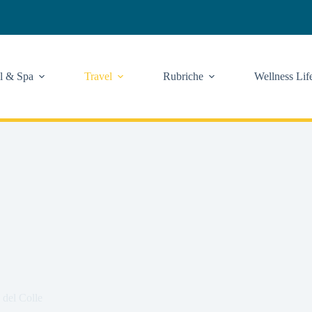
l & Spa
Travel
Rubriche
Wellness Lif
 del Colle