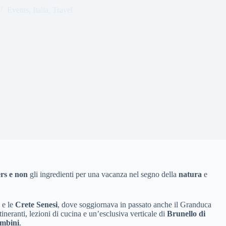
Events
,
Italia
,
Travel
rs e non
gli ingredienti per una vacanza nel segno della
natura
e
e le
Crete Senesi
, dove soggiornava in passato anche il Granduca
neranti, lezioni di cucina e un’esclusiva verticale di
Brunello di
ombini
.