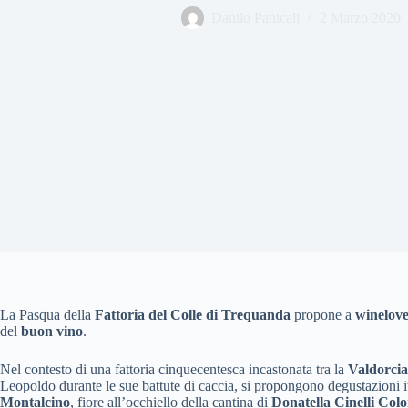
Danilo Panicali
2 Marzo 2020
La Pasqua della
Fattoria del Colle di Trequanda
propone a
winelove
del
buon vino
.
Nel contesto di una fattoria cinquecentesca incastonata tra la
Valdorcia
Leopoldo durante le sue battute di caccia, si propongono degustazioni iti
Montalcino
, fiore all’occhiello della cantina di
Donatella Cinelli Col