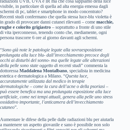
radiazioni UVB, UVA e IR ma che cosa sappiamo della luce
visibile, in particolare di quella ad alta energia emessa dagli
schermi di pc, tablet e smartphone in modo concentrato?
Recenti studi confermano che quella stessa luce-blu violetta è
in grado di provocare danni cutanei rilevanti – come
macchie,
rughe e colorito grigiastro
– soprattutto a fronte di uno stile
di vita iperconnesso, tenendo conto che, mediamente, ogni
persona trascorre 6 ore al giorno davanti agli schermi.
“
Sono già note le patologie legate alla sovraesposizione
prolungata alla luce blu- dall’invecchiamento precoce degli
occhi ai disturbi del sonno- ma quelle legate alle alterazioni
della pelle sono state oggetto di recenti studi
” commenta la
dottoressa
Maddalena Montalbano
, specialista in medicina
estetica e dermatologica a Milano. “
Questa luce,
accuratamente utilizzata dal medico in terapie
dermatologiche – come la cura dell’acne o della psoriasi –
può essere benefica ma una prolungata esposizione alla luce
artificiale, come nei tempi attuali, genera alla pelle uno stress
ossidativo importante, l’anticamera dell’invecchiamento
cutaneo
”.
Aumentare le difese della pelle dalle radiazioni blu per aiutarla
a mantenere un aspetto giovanile e sano è possibile non solo
utilizzando rivestimenti e filtri appositi per gli schermi ma