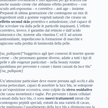
anche usando creme che abbiamo effetto protettivo – con
scudo anti-esposoma – e correttivo – anti age – insieme.
Preparati di ultima generazione che contengono un mix di
ingredienti uniti a gomme vegetali naturali che creano un
effetto second skin
protettivo e antiadesione, cioè capace di
far scivolare via dalla pelle le particelle inquinanti. L’effetto
correttivo, invece, è garantito dal retinolo e dall’acido
ialuronico che, insieme alla vitamina C ed E ad azione
antiossidante, impediscono la formazione di macchie e
agiscono sulla perdita di luminosità della pelle.
[su_pullquote]“Suggerisco agli iper connessi di inserire queste
creme – che presentano gamme diverse, adatte a tutti i tipi di
pelle e alle esigenze particolari – nella beauty routine
quotidiana per prevenire e curare i danni causati da luce blu”
[/su_pullquote]
Un’attenzione particolare deve essere prestata agli occhi e alla
zona perioculare, capaci di assorbire la luce blu, se sottoposte
a un’esposizione eccessiva, sono colpite da
stress ossidativo
che causa inestetismi e rughe. Per prevenire i danni cellulari
causati dalla luce blu, ci sono
nuovi trattamenti
mirati che
contengono peptidi speciali, estratti da una varietà di cacao,
che migliorano l’assorbimento della luce blu e diminuiscono la