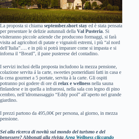
La proposta si chiama
september.short stay
ed è stata pensata
per presentare le delizie autunnali della
Val Pusteria
. Si
visiteranno piccole aziende che producono formaggi, si farà
visita ad agricoltori di patate e vignaioli estremi, i più “al nord
dell’Italia”…. e in più si potrà imparare come si impasta e si
inforna il “Breatl”, il pane pusterese del contadino.
I servizi inclusi della proposta includono la mezza pensione,
colazione servita á la carte, sweeties pomeridiani fatti in casa e
la cena gourmet a 5 portate, servita à la carte. Gli ospiti
potranno poi godere di ore di
relax e wellness
nella sauna
finlandese e in quella a infrarossi, nella sala con legno di pino
cembro, nell’idromassaggio “Eddy pool” all’aperto nel grande
giardino.
I prezzi partono da 495,00€ per persona, al giorno, in mezza
pensione.
Sei alla ricerca di novità sul mondo del turismo e del
benessere? Abbonati alla rivista
Area Wellness cliccando