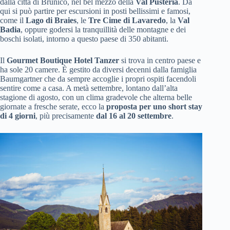
dalla città di Brunico, nel bel mezzo della
Val Pusteria
. Da
qui si può partire per escursioni in posti bellissimi e famosi,
come il
Lago di Braies
, le
Tre Cime di Lavaredo
, la
Val
Badia
, oppure godersi la tranquillità delle montagne e dei
boschi isolati, intorno a questo paese di 350 abitanti.
Il
Gourmet Boutique Hotel Tanzer
si trova in centro paese e
ha sole 20 camere. È gestito da diversi decenni dalla famiglia
Baumgartner che da sempre accoglie i propri ospiti facendoli
sentire come a casa. A metà settembre, lontano dall’alta
stagione di agosto, con un clima gradevole che alterna belle
giornate a fresche serate, ecco la
proposta per uno short stay
di 4 giorni
, più precisamente
dal 16 al 20 settembre
.