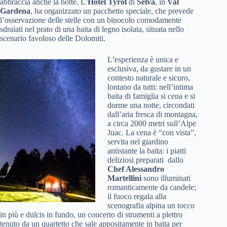
abbraccia anche la notte. L’
Hotel Tyrol
di
Selva
, in
Val
Gardena
, ha organizzato un pacchetto speciale, che prevede
l’osservazione delle stelle con un binocolo comodamente
sdraiati nel prato di una baita di legno isolata, situata nello
scenario favoloso delle Dolomiti.
L’esperienza è unica e
esclusiva, da gustare in un
contesto naturale e sicuro,
lontano da tutti: nell’intima
baita di famiglia si cena e si
dorme una notte, circondati
dall’aria fresca di montagna,
a circa 2000 metri sull’Alpe
Juac. La cena è “con vista”,
servita nel giardino
antistante la baita: i piatti
deliziosi preparati dallo
Chef Alessandro
Martellini
sono illuminati
romanticamente da candele;
il fuoco regala alla
scenografia alpina un tocco
in più e dulcis in fundo, un concerto di strumenti a plettro
tenuto da un quartetto che sale appositamente in baita per