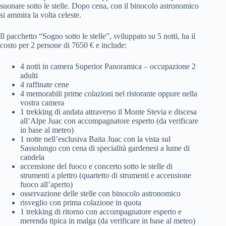
suonare sotto le stelle. Dopo cena, con il binocolo astronomico
si ammira la volta celeste.
Il pacchetto “Sogno sotto le stelle”, sviluppato su 5 notti, ha il
costo per 2 persone di 7650 € e include:
4 notti in camera Superior Panoramica – occupazione 2
adulti
4 raffinate cene
4 memorabili prime colazioni nel ristorante oppure nella
vostra camera
1 trekking di andata attraverso il Monte Stevia e discesa
all’Alpe Juac con accompagnatore esperto (da verificare
in base al meteo)
1 notte nell’esclusiva Baita Juac con la vista sul
Sassolungo con cena di specialità gardenesi a lume di
candela
accensione del fuoco e concerto sotto le stelle di
strumenti a plettro (quartetto di strumenti e accensione
fuoco all’aperto)
osservazione delle stelle con binocolo astronomico
risveglio con prima colazione in quota
1 trekking di ritorno con accompagnatore esperto e
merenda tipica in malga (da verificare in base al meteo)