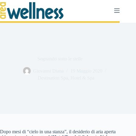
Salta
al
contenuto
Sognando sotto le stelle
Giovanni Diana
19 Maggio 2020
Destination Spa
,
Hotel & Spa
Dopo mesi di “cielo in una stanza”, il desiderio di aria aperta