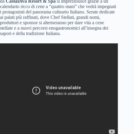
da
CastaDiva Resort & Spa
si impreziosisce grazie a un
calendario ricco di cene a “quattro mani” che vedrà impegnati
i protagonisti del panorama culinario Italiano. Serate dedicate
ai palati più raffinati, dove Chef Stellati, grandi nomi,
produttori e sponsor si alterneranno per dare vita a cene
stellate e a nuovi percorsi enogastronomici all’insegna dei
sapori e della tradizione Italiana.