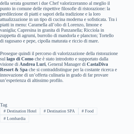
della serata gourmet i due Chef valorizzeranno al meglio il
punto in comune delle rispettive filosofie di ristorazione: la
predilezione di piatti e sapori della tradizione e la loro
attualizzazione in un tipo di cucina moderna e sofisticata. Tra i
piatti in menu: Caramella all’olio di Lorenzo, limone e
vaniglia; Capresina in granita di Panzanella; Ricciola in
zuppetta di agrumi, burrolio di mandorla e plancton; Tortello
di ragusano e pepe, cipolla maturata e riccio di mare.
Prosegue quindi il percorso di valorizzazione della ristorazione
sul
lago di Como
che è stato introdotto e supportato dalla
visione di
Andrea Luri
, General Manager di
CastaDiva
Resort & Spa
che si contraddistingue per la costante ricerca e
innovazione di un’offerta culinaria in grado di far provare
un’esperienza di altissimo profilo.
Tag
#
Destination Hotel
#
Destination SPA
#
Food
#
Lombardia