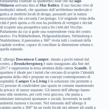
fondamenta costruite su quattordici isole che dal
lago
Mälaren
arrivano fino al
Mar Baltico
. Il suo fascino vive di
molteplici stimoli, che spaziano dall’architettura medievale e
gotica ai moderni locali di design, passando per la natura
mozzafiato che circonda l’arcipelago. Un’originale visita della
città è però aperta a chi non ha problemi di vertigini e decide
di scoprire una prospettiva unica fra i tetti del Vecchio
Parlamento da cui si gode una sorprendente vista del centro
storico. Fra Riddarholmen, Helgeandsholmen, Strömsborg e
Stadsholmen, il panorama a 360° rivela tutti i contrasti della
capitale svedese, capace di conciliare la dimensione urbana e
quella naturale.
L’albergo
Downtown Camper
, situato a pochi minuti dal
centro, a
Brunkebergstorg
è stato inaugurato alla fine del
2017 e rappresenta la terza struttura della catena
Scandic
. Il
quartiere è ideale per i turisti che cercano di scoprire l’identità
genuina della città e propone un concept contemporaneo di
ospitalità:
Camper Co-Living
è la soluzione che permette a
12 persone di condividere uno spazio in comune mantenendo
la privacy di stanze separate. Gli interni dell’albergo hanno
uno stile moderno, per certi versi giocoso, che punta a
stimolare interazioni spontanee e sociali, favorendo in molti
ambienti riunioni e incontri. Nel ristorante dell’albergo il
camino aperto a 360° ha un ruolo focale per attrarre gli ospiti a