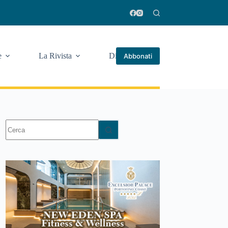
e
La Rivista
Di più
Abbonati
Nessun
risultato