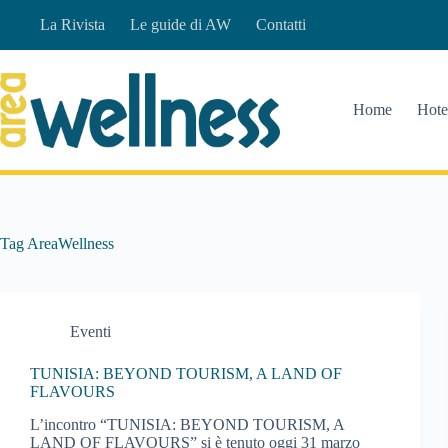
Salta
La Rivista
Le guide di AW
Contatti
al
contenuto
Home
Hote
Tag
AreaWellness
Eventi
TUNISIA: BEYOND TOURISM, A LAND OF
FLAVOURS
L’incontro “TUNISIA: BEYOND TOURISM, A
LAND OF FLAVOURS” si è tenuto oggi 31 marzo