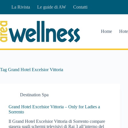
Salta
La Rivista
Le guide di AW
Contatti
al
contenuto
Home
Hote
Tag
Grand Hotel Excelsior Vittoria
Destination Spa
Grand Hotel Excelsior Vittoria – Only for Ladies a
Sorrento
Il Grand Hotel Excelsior Vittoria di Sorrento compare
stasera sugli schermi televisivi di Rai 3 all’interno del