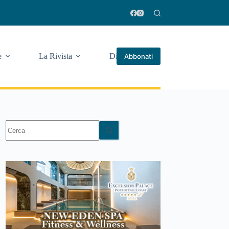
e
La Rivista
Di più
Abbonati
Nessun
risultato