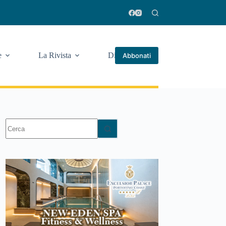
e
La Rivista
Di più
Abbonati
Nessun
risultato