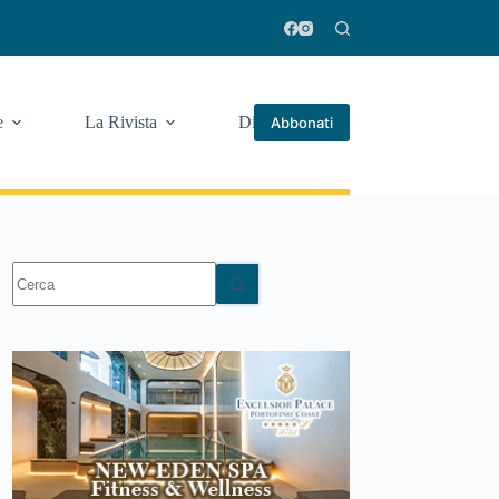
e
La Rivista
Di più
Abbonati
Nessun
risultato