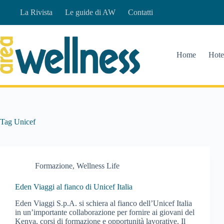
Salta
La Rivista
Le guide di AW
Contatti
al
contenuto
Home
Hote
Tag
Unicef
Formazione
,
Wellness Life
Eden Viaggi al fianco di Unicef Italia
Eden Viaggi S.p.A. si schiera al fianco dell’Unicef Italia
in un’importante collaborazione per fornire ai giovani del
Kenya, corsi di formazione e opportunità lavorative. Il