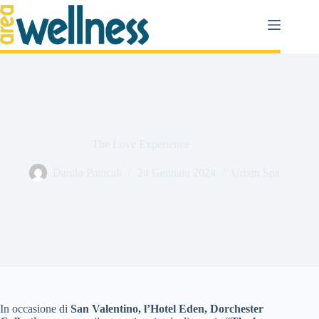
Salta
al
contenuto
The Love Experience
Danilo Panicali
24 Gennaio 2024
Urban Spa
In occasione di
San Valentino, l’Hotel Eden, Dorchester