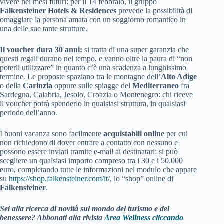
vivere nei mesi futuri: per il 14 febbraio, il gruppo
Falkensteiner Hotels & Residences
prevede la possibilità di
omaggiare la persona amata con un soggiorno romantico in
una delle sue tante strutture.
Il voucher dura
30 anni:
si tratta di una super garanzia che
questi regali durano nel tempo, e vanno oltre la paura di “non
poterli utilizzare” in quanto c’è una scadenza a lunghissimo
termine. Le proposte spaziano tra le montagne dell’
Alto Adige
o della
Carinzia
oppure sulle spiagge del
Mediterraneo
fra
Sardegna, Calabria, Jesolo, Croazia o Montenegro: chi riceve
il voucher potrà spenderlo in qualsiasi struttura, in qualsiasi
periodo dell’anno.
I buoni vacanza sono facilmente
acquistabili online
per cui
non richiedono di dover entrare a contatto con nessuno e
possono essere inviati tramite e-mail ai destinatari: si può
scegliere un qualsiasi importo compreso tra i 30 e i 50.000
euro, completando tutte le informazioni nel modulo che appare
su
https://shop.falkensteiner.com/it/
, lo “shop” online di
Falkensteiner
.
Sei alla ricerca di novità sul mondo del turismo e del
benessere? Abbonati alla rivista
Area Wellness cliccando