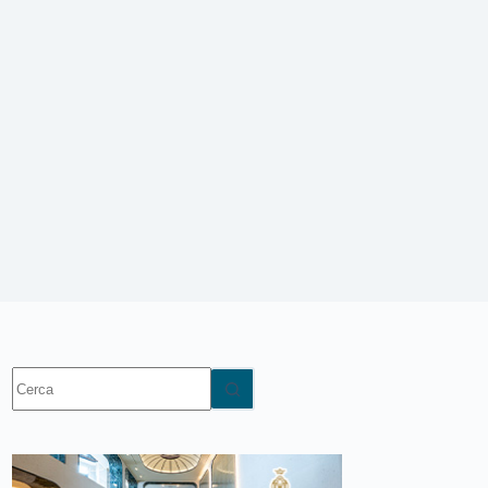
Nessun
risultato