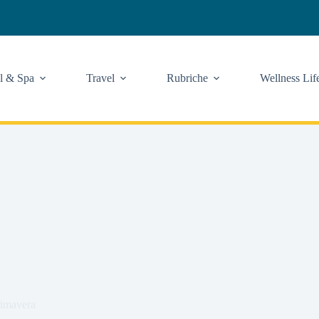
l & Spa
Travel
Rubriche
Wellness Lif
rimavera