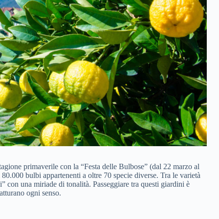
stagione primaverile con la “Festa delle Bulbose” (dal 22 marzo al
i 80.000 bulbi appartenenti a oltre 70 specie diverse. Tra le varietà
i” con una miriade di tonalità. Passeggiare tra questi giardini è
atturano ogni senso.