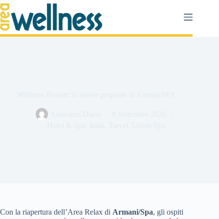
Salta
al
contenuto
Wellness Restart: le nuove proposte di Armani/SPA
Giovanni Diana
8 Settembre 2020
Hotel & Spa
,
Italia
,
Travel
,
Urban Spa
Con la riapertura dell’Area Relax di
Armani/Spa
, gli ospiti