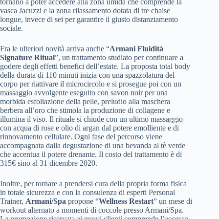
tornano a poter accedere alla zona umida che comprende la
vasca Jacuzzi e la zona rilassamento dotata di tre chaise
longue, invece di sei per garantire il giusto distanziamento
sociale.
Fra le ulteriori novità arriva anche “
Armani Fluidità
Signature Ritual
”, un trattamento studiato per continuare a
godere degli effetti benefici dell’estate. La proposta total body
della durata di 110 minuti inizia con una spazzolatura del
corpo per riattivare il microcircolo e si prosegue poi con un
massaggio avvolgente eseguito con savon noir per una
morbida esfoliazione della pelle, preludio alla maschera
berbera all’oro che stimola la produzione di collagene e
illumina il viso. Il rituale si chiude con un ultimo massaggio
con acqua di rose e olio di argan dal potere emolliente e di
rinnovamento cellulare. Ogni fase del percorso viene
accompagnata dalla degustazione di una bevanda al tè verde
che accentua il potere drenante. Il costo del trattamento è di
315€ sino al 31 dicembre 2020.
Inoltre, per tornare a prendersi cura della propria forma fisica
in totale sicurezza e con la consulenza di esperti Personal
Trainer,
Armani/Spa
propone “
Wellness Restart
” un mese di
workout alternato a momenti di coccole presso Armani/Spa.
La promozione riservata ai nuovi clienti comprende l’accesso