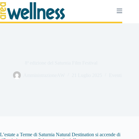
Salta
al
contenuto
8ª edizione del Saturnia Film Festival
AmministrazioneAW
21 Luglio 2025
Eventi
L’estate a Terme di Saturnia Natural Destination si accende di