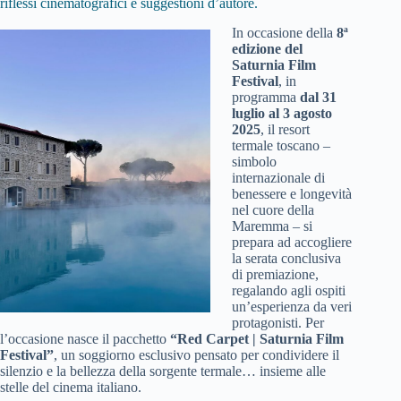
riflessi cinematografici e suggestioni d’autore.
In occasione della
8ª
edizione del
Saturnia Film
Festival
, in
programma
dal 31
luglio al 3 agosto
2025
, il resort
termale toscano –
simbolo
internazionale di
benessere e longevità
nel cuore della
Maremma – si
prepara ad accogliere
la serata conclusiva
di premiazione,
regalando agli ospiti
un’esperienza da veri
protagonisti. Per
l’occasione nasce il pacchetto
“Red Carpet | Saturnia Film
Festival”
, un soggiorno esclusivo pensato per condividere il
silenzio e la bellezza della sorgente termale… insieme alle
stelle del cinema italiano.