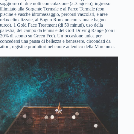
soggiorno di due notti con colazione (2-3 agosto), ingresso
illimitato alla Sorgente Termale e al Parco Termale (con
piscine e vasche idromassaggio, percorsi vascolari, e aree
relax climatizzate, al Bagno Romano con sauna e bagno
turco), 1 Gold Face Treatment (di 50 minuti), uso della
palestra, del campo da tennis e del Golf Driving Range (con il
20% di sconto su Green Fee). Un’occasione unica per
concedersi una pausa di bellezza e benessere, circondati da
attori, registi e produttori nel cuore autentico della Maremma.