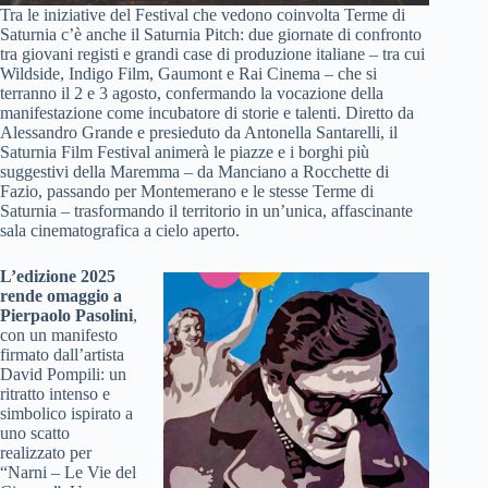
Tra le iniziative del Festival che vedono coinvolta Terme di
Saturnia c’è anche il Saturnia Pitch: due giornate di confronto
tra giovani registi e grandi case di produzione italiane – tra cui
Wildside, Indigo Film, Gaumont e Rai Cinema – che si
terranno il 2 e 3 agosto, confermando la vocazione della
manifestazione come incubatore di storie e talenti. Diretto da
Alessandro Grande e presieduto da Antonella Santarelli, il
Saturnia Film Festival animerà le piazze e i borghi più
suggestivi della Maremma – da Manciano a Rocchette di
Fazio, passando per Montemerano e le stesse Terme di
Saturnia – trasformando il territorio in un’unica, affascinante
sala cinematografica a cielo aperto.
L’edizione 2025
rende omaggio a
Pierpaolo Pasolini
,
con un manifesto
firmato dall’artista
David Pompili: un
ritratto intenso e
simbolico ispirato a
uno scatto
realizzato per
“Narni – Le Vie del