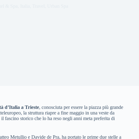
el & Spa
,
Italia
,
Travel
,
Urban Spa
à d’Italia a Trieste
, conosciuta per essere la piazza più grande
teleuropeo, la struttura riapre a fine maggio in una veste da
 fascino storico che lo ha reso negli anni meta preferita di
atteo Metullio e Davide de Pra, ha portato le prime due stelle a