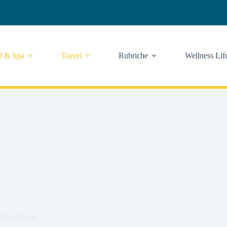
l & Spa
Travel
Rubriche
Wellness Lif
uchi d’Aosta