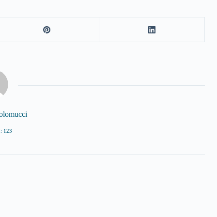
tolomucci
: 123