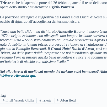
Trieste
e che ha aperto le porte dal 26 febbraio, anche il resto dello sto
opera dello studio dell’architetto
Egidio Panzera
.
La posizione strategica e suggestiva del Grand Hotel Duchi d’Aosta si 
occhio di riguardo all’accoglienza del turismo leisure.
“Sarà una bella sfida – ha dichiarato
Antonello Buono
, il nuovo Gen
1972 e origini
ischitane, con alle spalle una lunga e brillante carriera n
resort di lusso – Sono stato
chiamato dall’attuale proprietario Alfredo 
nata da subito un’ottima intesa, a proseguire
l’opera di rivalutazione di
già con la Famiglia Benvenuti.
Il
Grand Hotel Duchi d’Aosta
, così co
Trieste
, ha delle potenzialità inespresse che noi
intendiamo sfruttare ap
vediamo l’ora di iniziare questa bella avventura e vincere la
scommessa 
un’hotellerie di nicchia e di altissimo livello.”
Sei alla ricerca di novità sul mondo del turismo e del benessere? Abbo
Wellness cliccando qui.
Tag
#
Friuli Venezia Giulia
#
Trieste
#
Urban Hotel