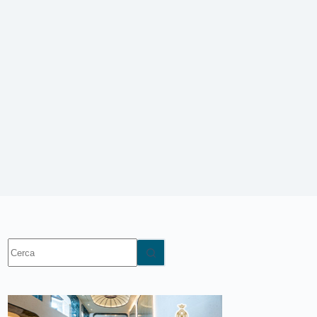
Nessun
risultato