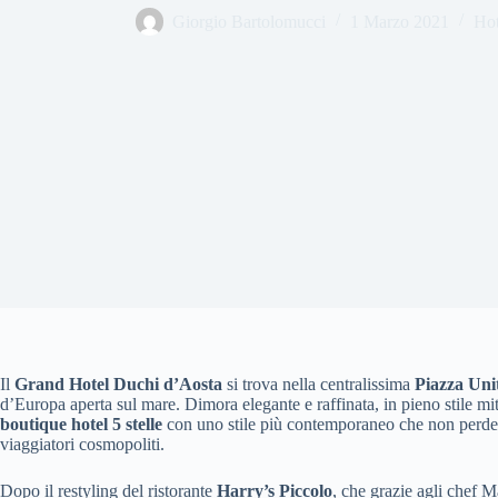
Giorgio Bartolomucci
1 Marzo 2021
Hot
Il
Grand Hotel Duchi d’Aosta
si trova nella centralissima
Piazza Unit
d’Europa aperta sul mare. Dimora elegante e raffinata, in pieno stile mit
boutique hotel 5 stelle
con uno stile più contemporaneo che non perde il
viaggiatori cosmopoliti.
Dopo il restyling del ristorante
Harry’s Piccolo
, che grazie agli chef M