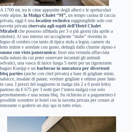
A 1700 mt, tra le cime appuntite degli alberi e le spettacolari
vette alpine,
la Malga Chalet “M”,
un tempo casina di caccia
privata, oggi è una
location esclusiva
raggiungibile solo con
navetta privata
riservata agli ospiti dell’Hotel Chalet
Mirabell
che possono affittarla per 3 o più giorni (da aprile a
ottobre). Al suo interno un’accogliente “stube” rivestita in
legno di cembro con tanto di tipica stufa a legna, camere da
letto intime e arredate con gusto, dettagli dallo charme alpino e
sauna con vista panoramica
; fuori una veranda affacciata
sulla natura da cui poter osservare incantati gli animali
selvatici, una vasca di larice lunga 5 metri per un rigenerante
bagno Kneipp e un
barbecue in muratura per divertenti
bbq parties
(anche con chef privato) a base di grigliate miste,
salsicce, insalate di patate, verdure grigliate e ottimo pane fatto
in casa. I prezzi del soggiorno in malga (da 2 a 6 posti letto)
partono da € 675 per 3 notti (per l’intera malga) con solo
pernottamento e una serata bbq. Su richiesta (e a pagamento) è
possibile scendere in hotel con la navetta privata per cenare al
ristorante o godersi un day spa in tutto relax.