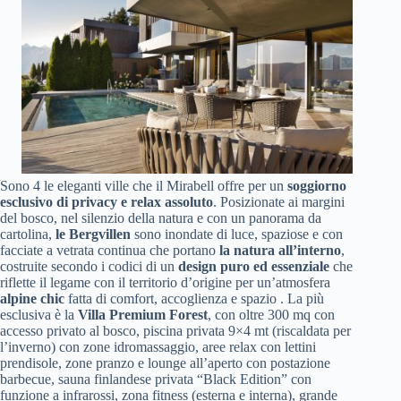
Sono 4 le eleganti ville che il Mirabell offre per un
soggiorno
esclusivo di privacy e relax assoluto
. Posizionate ai margini
del bosco, nel silenzio della natura e con un panorama da
cartolina,
le Bergvillen
sono inondate di luce, spaziose e con
facciate a vetrata continua che portano
la natura all’interno
,
costruite secondo i codici di un
design puro ed essenziale
che
riflette il legame con il territorio d’origine per un’atmosfera
alpine chic
fatta di comfort, accoglienza e spazio . La più
esclusiva è la
Villa Premium Forest
, con oltre 300 mq con
accesso privato al bosco, piscina privata 9×4 mt (riscaldata per
l’inverno) con zone idromassaggio, aree relax con lettini
prendisole, zone pranzo e lounge all’aperto con postazione
barbecue, sauna finlandese privata “Black Edition” con
funzione a infrarossi, zona fitness (esterna e interna), grande