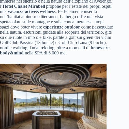
immersa nel silenzio e nella natura dell’altopiano di Avelengo,
l’
Hotel Chalet Mirabell
propone per l’estate dei propri ospiti
una
vacanza active&wellness
. Perfettamente inserito
nell’habitat alpino-mediterraneo, l’albergo offre una vista
spettacolare sulle montagne e sulla conca meranese, ampi
spazi dove poter vivere
esperienze outdoor
come passeggiate
nella natura, escursioni guidate alla scoperta del territorio, gite
su due ruote in mtb o e-bike, partite a golf sui green dei vicini
Golf Club Passiria (18 buche) e Golf Club Lana (9 buche),
nordic walking, lama trekking, oltre a momenti di
benessere
body&mind
nella SPA di 6.000 mq.